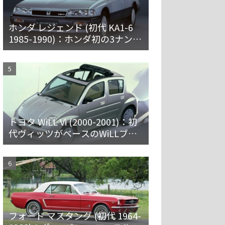
ホンダ レジェンド (初代 KA1-6
1985-1990)：ホンダ初の3ナンバ
ー車。プレミアムなセダンとハ
ードトップ
トヨタ WiLL Vi (2000-2001)：初
代ヴィッツがベースのWiLLブラ
ンド第一弾 [NCP19]
フォード マスタング (初代 1964-