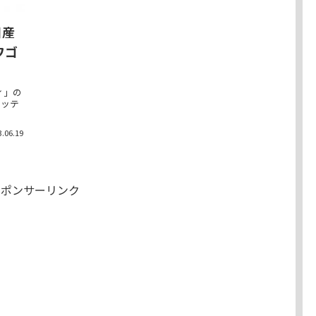
日産
ワゴ
ィ」の
オッテ
3.06.19
スポンサーリンク