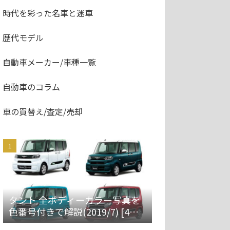
時代を彩った名車と迷車
歴代モデル
自動車メーカー/車種一覧
自動車のコラム
車の買替え/査定/売却
タント 全ボディーカラー写真を
色番号付きで解説(2019/7) [4代
目 LA650S/660S]