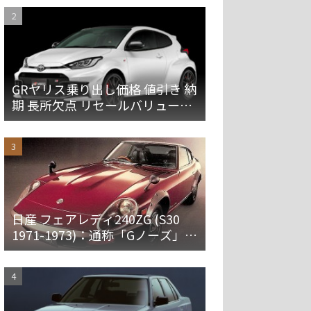
GRヤリス乗り出し価格 値引き 納
期 長所欠点 リセールバリューを
解説
日産 フェアレディ240ZG (S30
1971-1973)：通称「Gノーズ」と
オーバーフェンダーを装備した
特別なZ