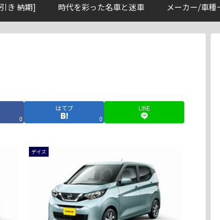
引き 納期]
時代を彩った名車と迷車
メーカー/車種
はてブ
LINE
0
0
デイズ