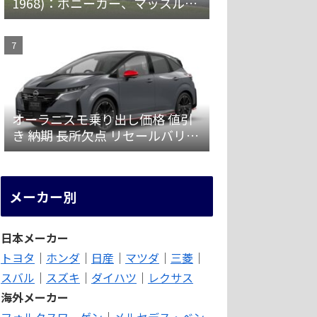
1968)：ポニーカー、マッスルカ
ーの愛称で親しまれ大ヒット
オーラニスモ乗り出し価格 値引
き 納期 長所欠点 リセールバリュ
ーを解説
メーカー別
日本メーカー
トヨタ
｜
ホンダ
｜
日産
｜
マツダ
｜
三菱
｜
スバル
｜
スズキ
｜
ダイハツ
｜
レクサス
海外メーカー
フォルクスワーゲン
｜
メルセデス・ベン