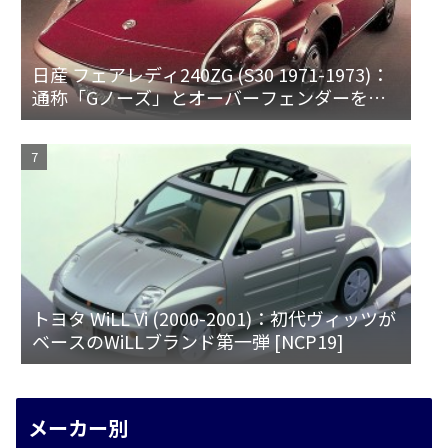
日産 フェアレディ240ZG (S30 1971-1973)：
通称「Gノーズ」とオーバーフェンダーを装
備した特別なZ
トヨタ WiLL Vi (2000-2001)：初代ヴィッツが
ベースのWiLLブランド第一弾 [NCP19]
メーカー別