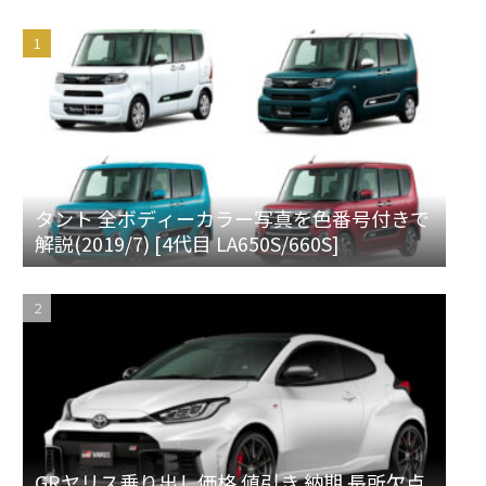
タント 全ボディーカラー写真を色番号付きで
解説(2019/7) [4代目 LA650S/660S]
GRヤリス乗り出し価格 値引き 納期 長所欠点