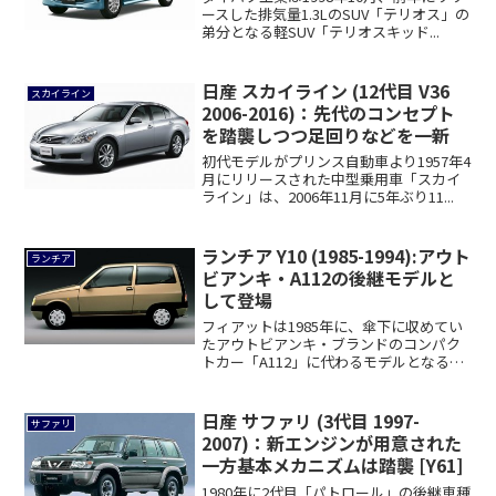
ースした排気量1.3LのSUV「テリオス」の
弟分となる軽SUV「テリオスキッド...
日産 スカイライン (12代目 V36
スカイライン
2006-2016)：先代のコンセプト
を踏襲しつつ足回りなどを一新
初代モデルがプリンス自動車より1957年4
月にリリースされた中型乗用車「スカイ
ライン」は、2006年11月に5年ぶり11...
ランチア Y10 (1985-1994):アウト
ランチア
ビアンキ・A112の後継モデルと
して登場
フィアットは1985年に、傘下に収めてい
たアウトビアンキ・ブランドのコンパク
トカー「A112」に代わるモデルとなる
「Y1...
日産 サファリ (3代目 1997-
サファリ
2007)：新エンジンが用意された
一方基本メカニズムは踏襲 [Y61]
1980年に2代目「パトロール」の後継車種