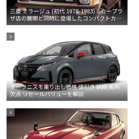
三菱 ミラージュ (初代 1978-1983)：カープラ
ザ店の展開と同時に登場したコンパクトカー
[A15♯]
オーラニスモ乗り出し価格 値引き 納期 長所
欠点 リセールバリューを解説