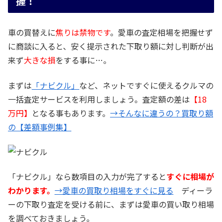
握！
車の買替えに
焦りは禁物です
。愛車の査定相場を把握せず
に商談に入ると、安く提示された下取り額に対し判断が出
来ず
大きな損
をする事に…。
まずは
「ナビクル」
など、ネットですぐに使えるクルマの
一括査定サービスを利用しましょう。査定額の差は
【18
万円】
となる事もあります。
→そんなに違うの？買取り額
の【差額事例集】
「ナビクル」なら数項目の入力が完了すると
すぐに相場が
わかります。
→愛車の買取り相場をすぐに見る
ディーラ
ーの下取り査定を受ける前に、まずは愛車の買い取り相場
を調べておきましょう。