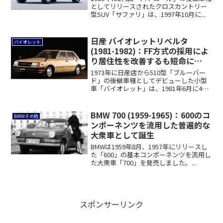
としてリリースされたクロスカントリー
型SUV「サファリ」は、1997年10月に...
日産 バイオレットリベルタ
バイオレット
(1981-1982)：FF方式の採用によ
り居住性を改善するも短命に
[T11]
1973年に日産店から510型「ブルーバー
ド」の後継車種としてデビューした小型
車「バイオレット」は、1981年6月に4
年...
BMW 700 (1959-1965)：600のコ
BMWその他
ンポーネンツを流用した普遍的な
大衆車として誕生
BMWは1959年8月、1957年にリリースし
た「600」の基本コンポーネンツを流用し
た大衆車「700」を発売しました。...
スポンサーリンク