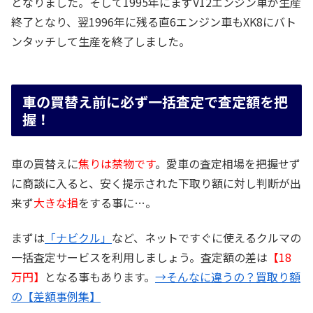
となりました。そして1995年にまずV12エンジン車が生産
終了となり、翌1996年に残る直6エンジン車もXK8にバト
ンタッチして生産を終了しました。
車の買替え前に必ず一括査定で査定額を把
握！
車の買替えに
焦りは禁物です
。愛車の査定相場を把握せず
に商談に入ると、安く提示された下取り額に対し判断が出
来ず
大きな損
をする事に…。
まずは
「ナビクル」
など、ネットですぐに使えるクルマの
一括査定サービスを利用しましょう。査定額の差は
【18
万円】
となる事もあります。
→そんなに違うの？買取り額
の【差額事例集】