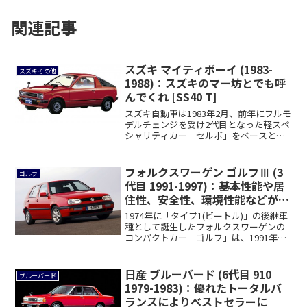
関連記事
スズキ マイティボーイ (1983-
スズキその他
1988)：スズキのマー坊とでも呼
んでくれ [SS40 T]
スズキ自動車は1983年2月、前年にフルモ
デルチェンジを受け2代目となった軽スペ
シャリティカー「セルボ」をベースとし
た2...
フォルクスワーゲン ゴルフⅢ (3
ゴルフ
代目 1991-1997)：基本性能や居
住性、安全性、環境性能などが向
上 [1H]
1974年に「タイプ1(ビートル)」の後継車
種として誕生したフォルクスワーゲンの
コンパクトカー「ゴルフ」は、1991年
に...
日産 ブルーバード (6代目 910
ブルーバード
1979-1983)：優れたトータルバ
ランスによりベストセラーに