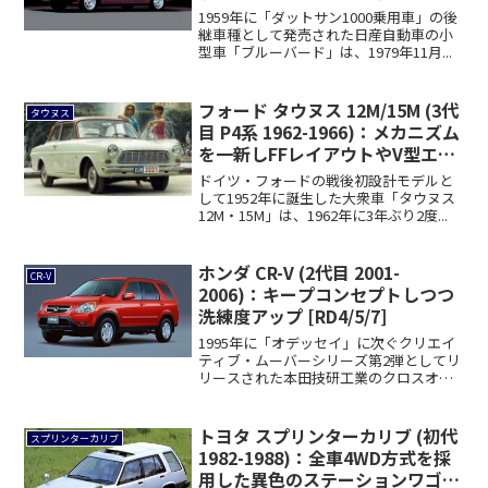
1959年に「ダットサン1000乗用車」の後
継車種として発売された日産自動車の小
型車「ブルーバード」は、1979年11月...
フォード タウヌス 12M/15M (3代
タウヌス
目 P4系 1962-1966)：メカニズム
を一新しFFレイアウトやV型エン
ジンを採用
ドイツ・フォードの戦後初設計モデルと
して1952年に誕生した大衆車「タウヌス
12M・15M」は、1962年に3年ぶり2度...
ホンダ CR-V (2代目 2001-
CR-V
2006)：キープコンセプトしつつ
洗練度アップ [RD4/5/7]
1995年に「オデッセイ」に次ぐクリエイ
ティブ・ムーバーシリーズ第2弾としてリ
リースされた本田技研工業のクロスオー
バーS...
トヨタ スプリンターカリブ (初代
スプリンターカリブ
1982-1988)：全車4WD方式を採
用した異色のステーションワゴン