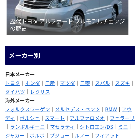
歴代トヨタ アルファード フルモデルチェンジ
の歴史
メーカー別
日本メーカー
トヨタ
｜
ホンダ
｜
日産
｜
マツダ
｜
三菱
｜
スバル
｜
スズキ
｜
ダイハツ
｜
レクサス
海外メーカー
フォルクスワーゲン
｜
メルセデス・ベンツ
｜
BMW
｜
アウ
ディ
｜
ポルシェ
｜
スマート
｜
アルファロメオ
｜
フェラーリ
｜
ランボルギーニ
｜
マセラティ
｜
シトロエン/DS
｜
ミニ
｜
ジャガー
｜
ボルボ
｜
プジョー
｜
ルノー
｜
フィアット