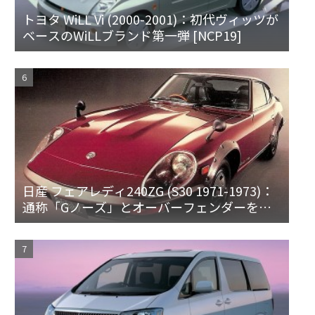
トヨタ WiLL Vi (2000-2001)：初代ヴィッツが
ベースのWiLLブランド第一弾 [NCP19]
日産 フェアレディ240ZG (S30 1971-1973)：
通称「Gノーズ」とオーバーフェンダーを装
備した特別なZ