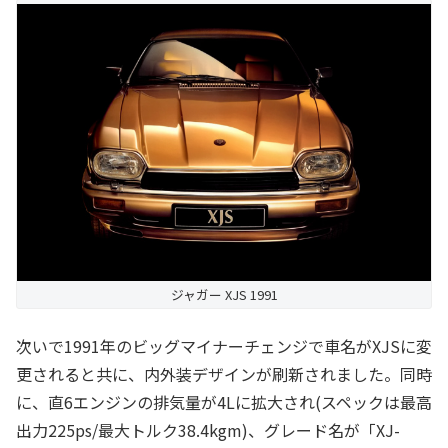
ジャガー XJS 1991
次いで1991年のビッグマイナーチェンジで車名がXJSに変
更されると共に、内外装デザインが刷新されました。同時
に、直6エンジンの排気量が4Lに拡大され(スペックは最高
出力225ps/最大トルク38.4kgm)、グレード名が「XJ-