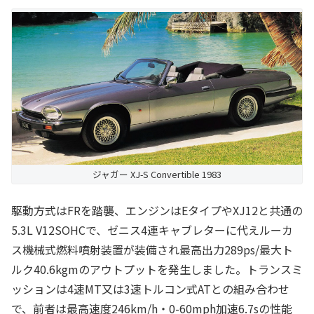
ジャガー XJ-S Convertible 1983
駆動方式はFRを踏襲、エンジンはEタイプやXJ12と共通の
5.3L V12SOHCで、ゼニス4連キャブレターに代えルーカ
ス機械式燃料噴射装置が装備され最高出力289ps/最大ト
ルク40.6kgmのアウトプットを発生しました。トランスミ
ッションは4速MT又は3速トルコン式ATとの組み合わせ
で、前者は最高速度246km/h・0-60mph加速6.7sの性能