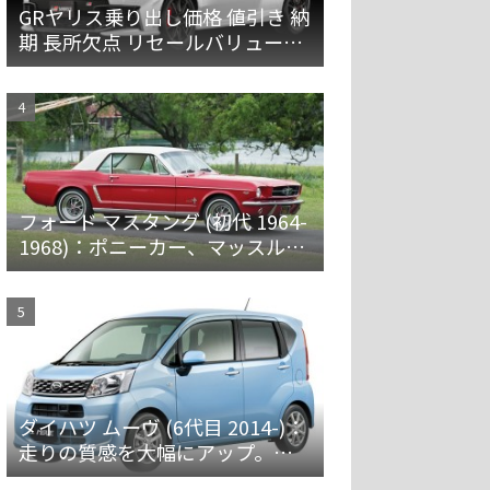
GRヤリス乗り出し価格 値引き 納
期 長所欠点 リセールバリューを
解説
フォード マスタング (初代 1964-
1968)：ポニーカー、マッスルカ
ーの愛称で親しまれ大ヒット
ダイハツ ムーヴ (6代目 2014-)：
走りの質感を大幅にアップ。安
全装備を強化 [LA150/160S]