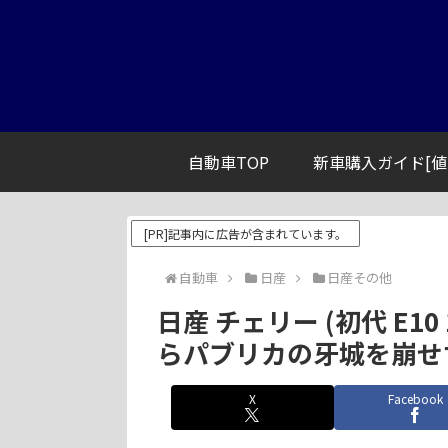
自動車TOP
新車購入ガイド[値
[PR]記事内に広告が含まれています。
自動車
日産
日産その他
日産 チェリー (初代 E10
らパブリカの牙城を崩せ
X
Facebook