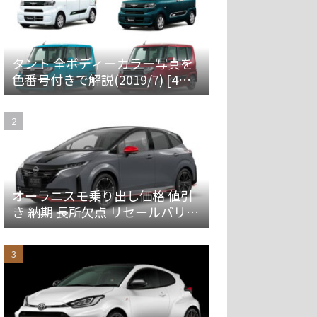
タント 全ボディーカラー写真を
色番号付きで解説(2019/7) [4代
目 LA650S/660S]
オーラニスモ乗り出し価格 値引
き 納期 長所欠点 リセールバリュ
ーを解説