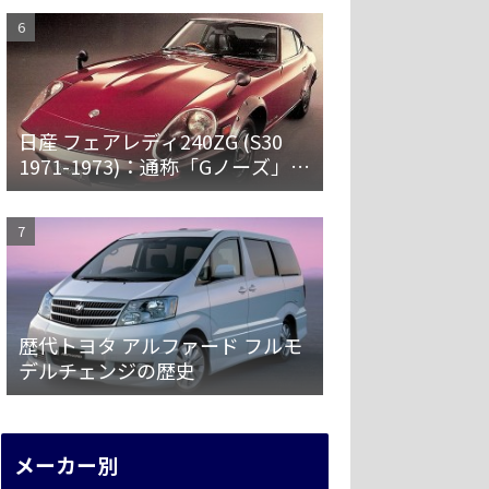
日産 フェアレディ240ZG (S30
1971-1973)：通称「Gノーズ」と
オーバーフェンダーを装備した
特別なZ
歴代トヨタ アルファード フルモ
デルチェンジの歴史
メーカー別