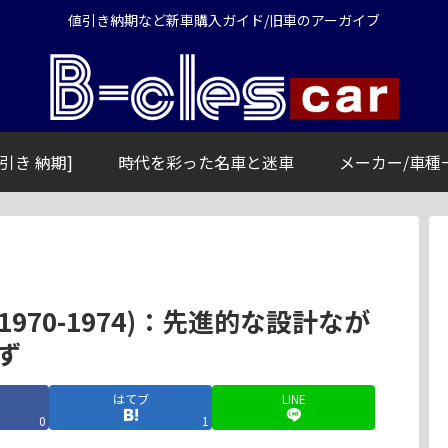
値引き納期など新車購入ガイド/旧車のアーガイブ
引き 納期]
時代を彩った名車と迷車
メーカー/車種
 1970-1974)：先進的な設計なが
ず
はてブ
LINE
0
1