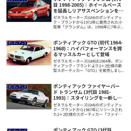
目 1998-2005)：ホイールベース
を延長しリアサスペンションを一
新
ゼネラルモーターズ(GM)のポンティアッ
ク・ブランドから1972年に発売された小
型車「グランダム」は、1998年に7年ぶ...
ポンティアック GTO (初代 1964-
ポンティアック
1968)：ハイパフォーマンスを誇
るマッスルカーとして登場
ゼネラルモーターズ(GM)は1964年、ポン
ティアック・ブランドより2＋2仕様の新
型スポーティカー「GTO」を発売しまし...
ポンティアック ファイヤーバー
ポンティアック
ド トランザム (3代目 1981-
1993)：スタイリングを一新しパ
ワートレインも変更
ゼネラルモーターズ(GM)のポンティアッ
ク・ブランドから1967年にリリースされ
た2＋2仕様のスポーティカー「ファイヤ
ー...
ポンティアック GTO (3代目
ポンティアック