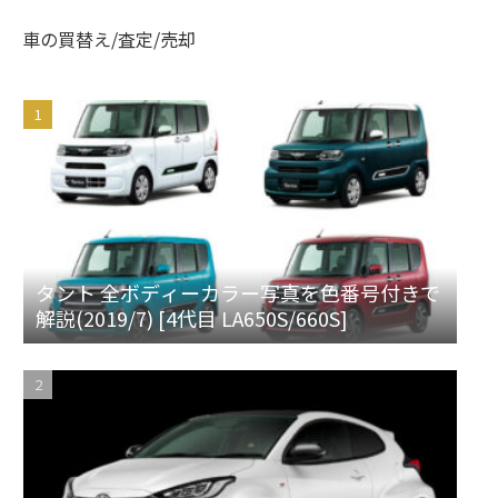
車の買替え/査定/売却
タント 全ボディーカラー写真を色番号付きで
解説(2019/7) [4代目 LA650S/660S]