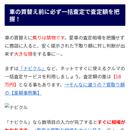
車の買替え前に必ず一括査定で査定額を把
握！
車の買替えに
焦りは禁物です
。愛車の査定相場を把握せず
に商談に入ると、安く提示された下取り額に対し判断が出
来ず
大きな損
をする事に…。
まずは
「ナビクル」
など、ネットですぐに使えるクルマの
一括査定サービスを利用しましょう。査定額の差は
【18
万円】
となる事もあります。
→そんなに違うの？買取り額
の【差額事例集】
「ナビクル」なら数項目の入力が完了すると
すぐに相場が
わかります。
→愛車の買取り相場をすぐに見る
ディーラ