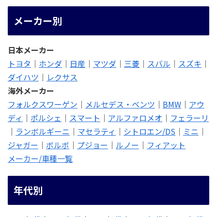
メーカー別
日本メーカー
トヨタ
｜
ホンダ
｜
日産
｜
マツダ
｜
三菱
｜
スバル
｜
スズキ
｜
ダイハツ
｜
レクサス
海外メーカー
フォルクスワーゲン
｜
メルセデス・ベンツ
｜
BMW
｜
アウ
ディ
｜
ポルシェ
｜
スマート
｜
アルファロメオ
｜
フェラーリ
｜
ランボルギーニ
｜
マセラティ
｜
シトロエン/DS
｜
ミニ
｜
ジャガー
｜
ボルボ
｜
プジョー
｜
ルノー
｜
フィアット
メーカー/車種一覧
年代別