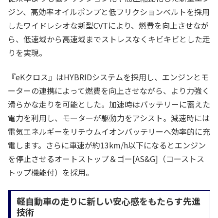
ジン、高効率オイルポンプと低フリクションベルトを採用
したワイドレシオな新型CVTにより、燃費を向上させなが
ら、低速域から高速域までストレスなくキビキビとした走
りを実現。
『eKクロス』はHYBRIDシステムを採用し、エンジンとモ
ーターの連携によって燃費を向上させながら、より力強く
滑らかな走りを可能とした。加速時はバッテリーに蓄えた
電力を利用し、モーターが駆動力をアシスト。減速時には
電気エネルギーをリチウムイオンバッテリーへ効率的に充
電します。さらに車速が約13km/h以下になるとエンジン
を停止させるオートストップ＆ゴー[AS&G]（コーストス
トップ機能付）を採用。
軽自動車の走りに新しい安心感をもたらす先進
技術