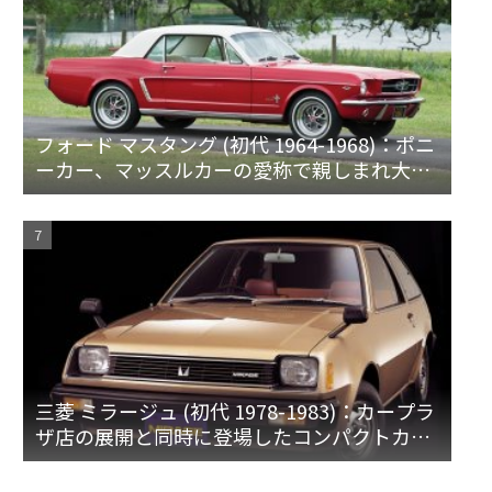
フォード マスタング (初代 1964-1968)：ポニ
ーカー、マッスルカーの愛称で親しまれ大ヒ
ット
三菱 ミラージュ (初代 1978-1983)：カープラ
ザ店の展開と同時に登場したコンパクトカー
[A15♯]