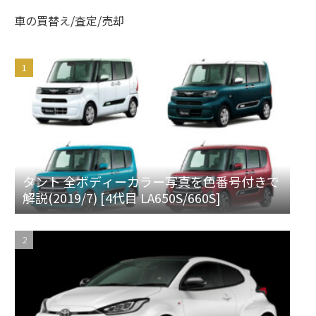
車の買替え/査定/売却
タント 全ボディーカラー写真を色番号付きで
解説(2019/7) [4代目 LA650S/660S]