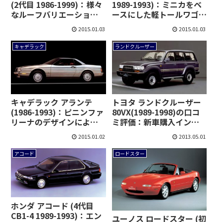
(2代目 1986-1999)：様々
1989-1993)：ミニカをベ
なルーフバリエーション
ースにした軽トールワゴ
を設定 [P0/1/2/3♯W]
ンモデル [H22/27]
2015.01.03
2015.01.03
キャデラック
ランドクルーザー
キャデラック アランテ
トヨタ ランドクルーザー
(1986-1993)：ピニンファ
80VX(1989-1998)の口コ
リーナのデザインによる
ミ評価：新車購入インプ
コンバーチブル
レッション
2015.01.02
2013.05.01
アコード
ロードスター
ホンダ アコード (4代目
CB1-4 1989-1993)：エン
ユーノス ロードスター (初