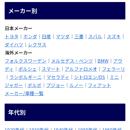
メーカー別
日本メーカー
トヨタ
｜
ホンダ
｜
日産
｜
マツダ
｜
三菱
｜
スバル
｜
スズキ
｜
ダイハツ
｜
レクサス
海外メーカー
フォルクスワーゲン
｜
メルセデス・ベンツ
｜
BMW
｜
アウ
ディ
｜
ポルシェ
｜
スマート
｜
アルファロメオ
｜
フェラーリ
｜
ランボルギーニ
｜
マセラティ
｜
シトロエン/DS
｜
ミニ
｜
ジャガー
｜
ボルボ
｜
プジョー
｜
ルノー
｜
フィアット
メーカー/車種一覧
年代別
1920年代
｜
1930年代
｜
1940年代
｜
1950年代
｜
1960年代