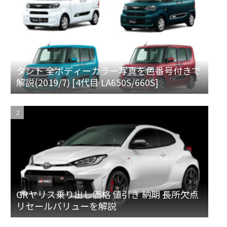
タント 全ボディーカラー写真を色番号付きで
解説(2019/7) [4代目 LA650S/660S]
GRヤリス乗り出し価格 値引き 納期 長所欠点
リセールバリューを解説