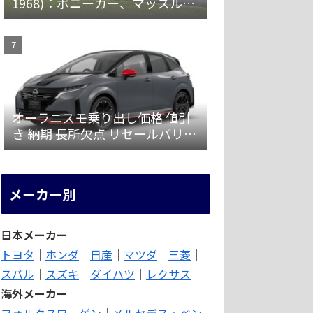
1968)：ポニーカー、マッスルカ
ーの愛称で親しまれ大ヒット
オーラニスモ乗り出し価格 値引
き 納期 長所欠点 リセールバリュ
ーを解説
メーカー別
日本メーカー
トヨタ
｜
ホンダ
｜
日産
｜
マツダ
｜
三菱
｜
スバル
｜
スズキ
｜
ダイハツ
｜
レクサス
海外メーカー
フォルクスワーゲン
｜
メルセデス・ベン