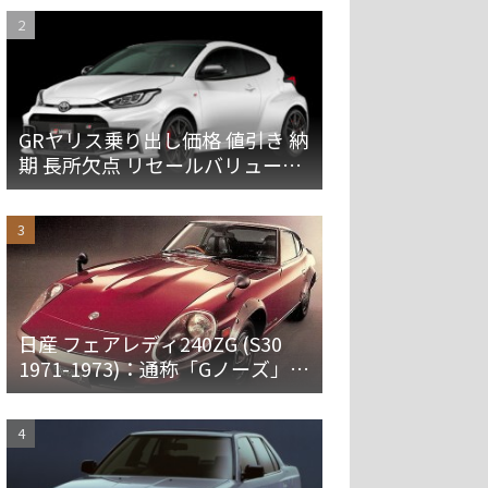
GRヤリス乗り出し価格 値引き 納
期 長所欠点 リセールバリューを
解説
日産 フェアレディ240ZG (S30
1971-1973)：通称「Gノーズ」と
オーバーフェンダーを装備した
特別なZ