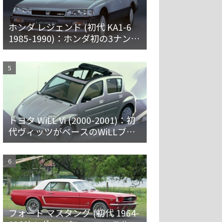
ホンダ レジェンド (初代 KA1-6
1985-1990)：ホンダ初の3ナンバ
ー車。プレミアムなセダンとハ
ードトップ
トヨタ WiLL Vi (2000-2001)：初
代ヴィッツがベースのWiLLブラ
ンド第一弾 [NCP19]
フォード マスタング (初代 1964-