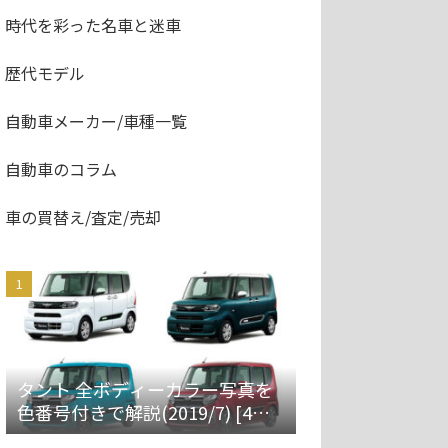
時代を彩った名車と迷車
歴代モデル
自動車メーカー/車種一覧
自動車のコラム
車の買替え/査定/売却
タント 全ボディーカラー写真を
色番号付きで解説(2019/7) [4代
目 LA650S/660S]