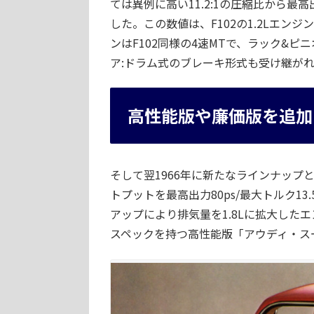
ては異例に高い11.2:1の圧縮比から最高
した。この数値は、F102の1.2Lエンジ
ンはF102同様の4速MTで、ラック&ピ
ア:ドラム式のブレーキ形式も受け継が
高性能版や廉価版を追加
そして翌1966年に新たなラインナッ
トプットを最高出力80ps/最大トルク13
アップにより排気量を1.8Lに拡大したエ
スペックを持つ高性能版「アウディ・ス