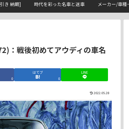
引き 納期]
時代を彩った名車と迷車
メーカー/車種
-1972)：戦後初めてアウディの車名
はてブ
LINE
0
0
2022.05.28