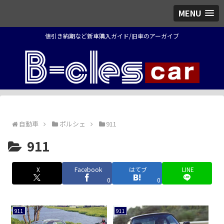
MENU
値引き納期など新車購入ガイド/旧車のアーガイブ
自動車
ポルシェ
911
911
X
Facebook
はてブ
LINE
0
0
911
911