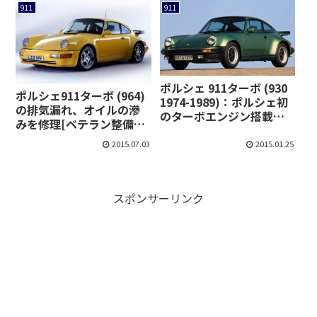
911
911
ポルシェ 911ターボ (930
ポルシェ911ターボ (964)
1974-1989)：ポルシェ初
の排気漏れ、オイルの滲
のターボエンジン搭載モ
みを修理[ベテラン整備士
デルとして登場
のつぶやき]
2015.07.03
2015.01.25
スポンサーリンク