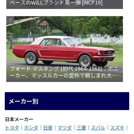
ベースのWiLLブランド第一弾 [NCP19]
フォード マスタング (初代 1964-1968)：ポニ
ーカー、マッスルカーの愛称で親しまれ大ヒ
ット
メーカー別
日本メーカー
トヨタ
｜
ホンダ
｜
日産
｜
マツダ
｜
三菱
｜
スバル
｜
スズキ
｜