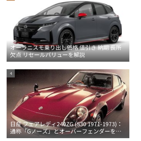
オーラニスモ乗り出し価格 値引き 納期 長所
欠点 リセールバリューを解説
日産 フェアレディ240ZG (S30 1971-1973)：
通称「Gノーズ」とオーバーフェンダーを装
備した特別なZ