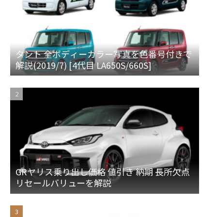
タント 全ボディーカラー写真を色番号付きで
解説(2019/7) [4代目 LA650S/660S]
GRヤリス乗り出し価格 値引き 納期 長所欠点
リセールバリューを解説