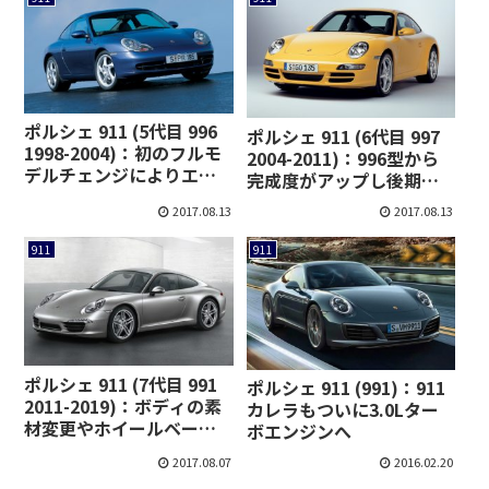
ポルシェ 911 (5代目 996
ポルシェ 911 (6代目 997
1998-2004)：初のフルモ
2004-2011)：996型から
デルチェンジによりエン
完成度がアップし後期型
ジンを水冷化
はエンジンを刷新
2017.08.13
2017.08.13
911
911
ポルシェ 911 (7代目 991
ポルシェ 911 (991)：911
2011-2019)：ボディの素
カレラもついに3.0Lター
材変更やホイールベース
ボエンジンへ
の延長が特徴
2017.08.07
2016.02.20