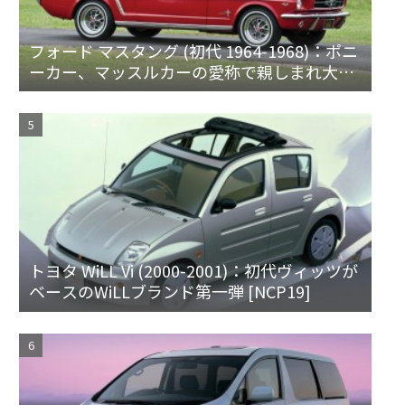
フォード マスタング (初代 1964-1968)：ポニ
ーカー、マッスルカーの愛称で親しまれ大ヒ
ット
トヨタ WiLL Vi (2000-2001)：初代ヴィッツが
ベースのWiLLブランド第一弾 [NCP19]