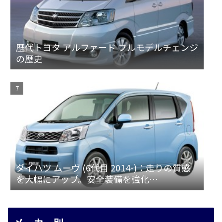
歴代トヨタ アルファード フルモデルチェンジ
の歴史
ダイハツ ムーヴ (6代目 2014-)：走りの質感
を大幅にアップ。安全装備を強化
[LA150/160S]