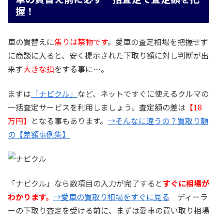
握！
車の買替えに
焦りは禁物です
。愛車の査定相場を把握せず
に商談に入ると、安く提示された下取り額に対し判断が出
来ず
大きな損
をする事に…。
まずは
「ナビクル」
など、ネットですぐに使えるクルマの
一括査定サービスを利用しましょう。査定額の差は
【18
万円】
となる事もあります。
→そんなに違うの？買取り額
の【差額事例集】
「ナビクル」なら数項目の入力が完了すると
すぐに相場が
わかります。
→愛車の買取り相場をすぐに見る
ディーラ
ーの下取り査定を受ける前に、まずは愛車の買い取り相場