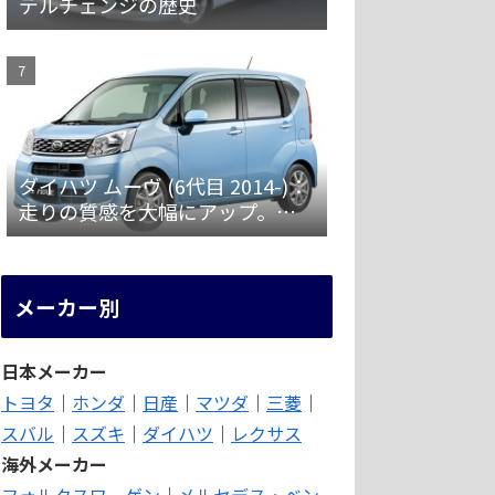
デルチェンジの歴史
ダイハツ ムーヴ (6代目 2014-)：
走りの質感を大幅にアップ。安
全装備を強化 [LA150/160S]
メーカー別
日本メーカー
トヨタ
｜
ホンダ
｜
日産
｜
マツダ
｜
三菱
｜
スバル
｜
スズキ
｜
ダイハツ
｜
レクサス
海外メーカー
フォルクスワーゲン
｜
メルセデス・ベン