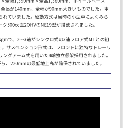
×全幅1,390mm×全高1,380mm、ホイールベース
も全長が140mm、全幅が90mm大きいものでした。車
えられていました。駆動方式は当時の小型車によくみら
500cc直2OHVのNE19型が搭載されました。
4kgmで、2～3速がシンクロ式の3速フロア式MTとの組
した。サスペンション形式は、フロントに独特なトレーリ
リングアーム式を用いた4輪独立懸架採用されました。
ながら、220mmの最低地上高が確保されていました。