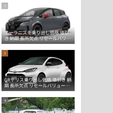
オーラニスモ乗り出し価格 値引
き 納期 長所欠点 リセールバリュ
ーを解説
GRヤリス乗り出し価格 値引き 納
期 長所欠点 リセールバリューを
解説