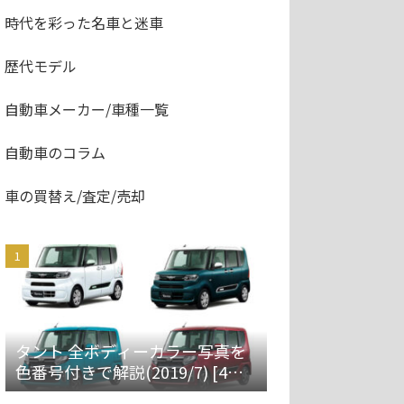
時代を彩った名車と迷車
歴代モデル
自動車メーカー/車種一覧
自動車のコラム
車の買替え/査定/売却
タント 全ボディーカラー写真を
色番号付きで解説(2019/7) [4代
目 LA650S/660S]