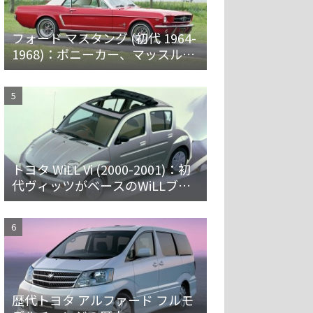
フォード マスタング (初代 1964-
1968)：ポニーカー、マッスルカ
ーの愛称で親しまれ大ヒット
トヨタ WiLL Vi (2000-2001)：初
代ヴィッツがベースのWiLLブラ
ンド第一弾 [NCP19]
歴代トヨタ アルファード フルモ