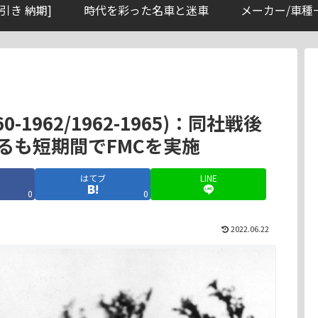
引き 納期]
時代を彩った名車と迷車
メーカー/車種
60-1962/1962-1965)：同社戦後
るも短期間でFMCを実施
はてブ
LINE
0
0
2022.06.22