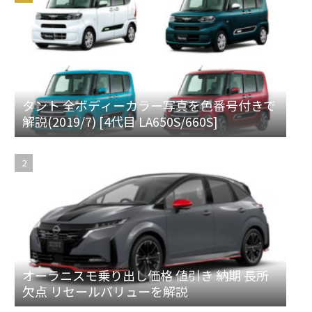
タント 全ボディーカラー写真を色番号付きで
解説(2019/7) [4代目 LA650S/660S]
オーラニスモ乗り出し価格 値引き 納期 長所
欠点 リセールバリューを解説