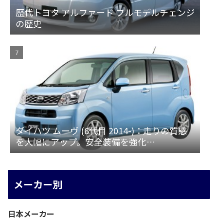
歴代トヨタ アルファード フルモデルチェンジ
の歴史
ダイハツ ムーヴ (6代目 2014-)：走りの質感
を大幅にアップ。安全装備を強化
[LA150/160S]
メーカー別
日本メーカー