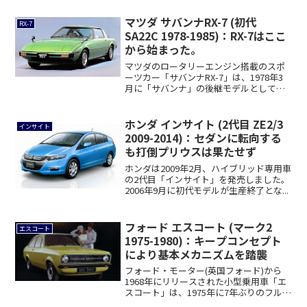
マツダ サバンナRX-7 (初代
RX-7
SA22C 1978-1985)：RX-7はここ
から始まった。
マツダのロータリーエンジン搭載のスポ
ーツカー「サバンナRX-7」は、1978年3
月に「サバンナ」の後継モデルとして発
売さ...
ホンダ インサイト (2代目 ZE2/3
インサイト
2009-2014)：セダンに転向する
も打倒プリウスは果たせず
ホンダは2009年2月、ハイブリッド専用車
の2代目「インサイト」を発売しました。
2006年9月に初代モデルが生産終了とな...
フォード エスコート (マーク2
エスコート
1975-1980)：キープコンセプト
により基本メカニズムを踏襲
フォード・モーター(英国フォード)から
1968年にリリースされた小型乗用車「エ
スコート」は、1975年に7年ぶりのフル
モ...