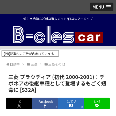
MENU
値引き納期など新車購入ガイド/旧車のアーガイブ
[PR]記事内に広告が含まれています。
自動車
三菱
三菱その他
三菱 プラウディア (初代 2000-2001)：デ
ボネアの後継車種として登場するもごく短
命に [S32A]
X
Facebook
はてブ
LINE
0
0