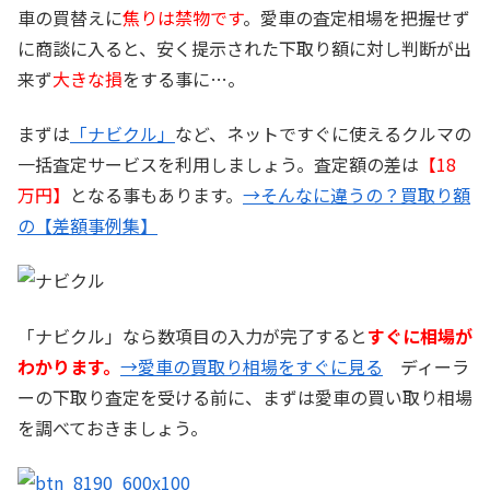
車の買替えに
焦りは禁物です
。愛車の査定相場を把握せず
に商談に入ると、安く提示された下取り額に対し判断が出
来ず
大きな損
をする事に…。
まずは
「ナビクル」
など、ネットですぐに使えるクルマの
一括査定サービスを利用しましょう。査定額の差は
【18
万円】
となる事もあります。
→そんなに違うの？買取り額
の【差額事例集】
「ナビクル」なら数項目の入力が完了すると
すぐに相場が
わかります。
→愛車の買取り相場をすぐに見る
ディーラ
ーの下取り査定を受ける前に、まずは愛車の買い取り相場
を調べておきましょう。