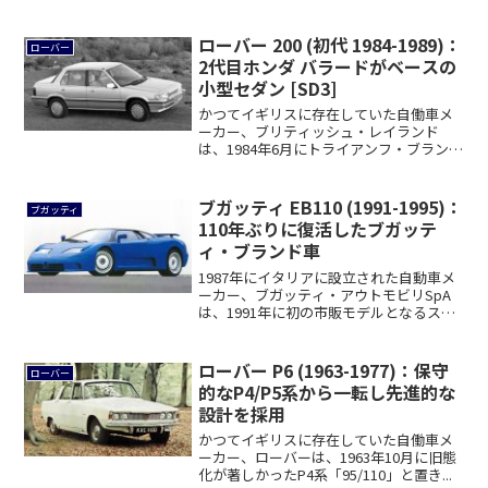
ローバー 200 (初代 1984-1989)：
ローバー
2代目ホンダ バラードがベースの
小型セダン [SD3]
かつてイギリスに存在していた自働車メ
ーカー、ブリティッシュ・レイランド
は、1984年6月にトライアンフ・ブランド
にて販売...
ブガッティ EB110 (1991-1995)：
ブガッティ
110年ぶりに復活したブガッテ
ィ・ブランド車
1987年にイタリアに設立された自動車メ
ーカー、ブガッティ・アウトモビリSpA
は、1991年に初の市販モデルとなるスー
パ...
ローバー P6 (1963-1977)：保守
ローバー
的なP4/P5系から一転し先進的な
設計を採用
かつてイギリスに存在していた自働車メ
ーカー、ローバーは、1963年10月に旧態
化が著しかったP4系「95/110」と置き...