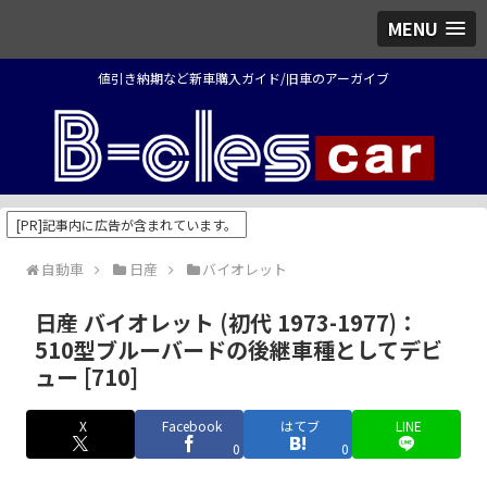
MENU
値引き納期など新車購入ガイド/旧車のアーガイブ
[PR]記事内に広告が含まれています。
自動車
日産
バイオレット
日産 バイオレット (初代 1973-1977)：
510型ブルーバードの後継車種としてデビ
ュー [710]
X
Facebook
はてブ
LINE
0
0