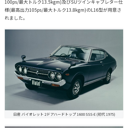
100ps/最大トルク13.5kgm)及びSUツインキャブレター仕
様(最高出力105ps/最大トルク13.8kgm)のL16型が用意さ
れました。
日産 バイオレット 2ドアハードトップ 1600 SSS-E (初代 1975)