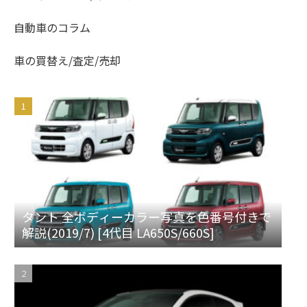
自動車のコラム
車の買替え/査定/売却
タント 全ボディーカラー写真を色番号付きで
解説(2019/7) [4代目 LA650S/660S]