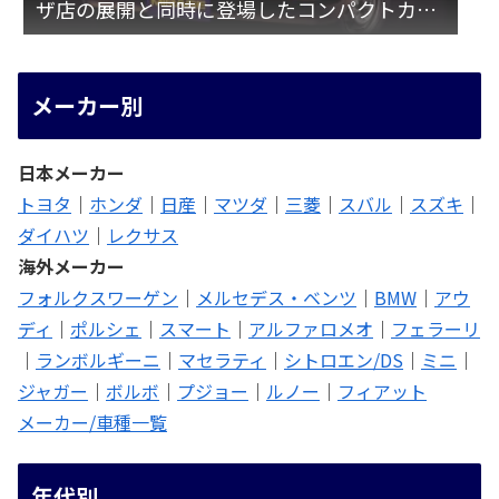
ザ店の展開と同時に登場したコンパクトカー
[A15♯]
メーカー別
日本メーカー
トヨタ
｜
ホンダ
｜
日産
｜
マツダ
｜
三菱
｜
スバル
｜
スズキ
｜
ダイハツ
｜
レクサス
海外メーカー
フォルクスワーゲン
｜
メルセデス・ベンツ
｜
BMW
｜
アウ
ディ
｜
ポルシェ
｜
スマート
｜
アルファロメオ
｜
フェラーリ
｜
ランボルギーニ
｜
マセラティ
｜
シトロエン/DS
｜
ミニ
｜
ジャガー
｜
ボルボ
｜
プジョー
｜
ルノー
｜
フィアット
メーカー/車種一覧
年代別