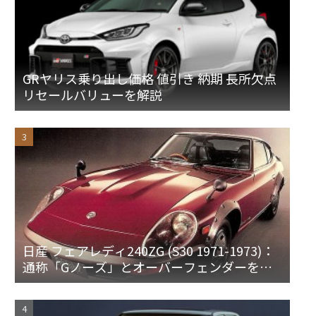
GRヤリス乗り出し価格 値引き 納期 長所欠点
リセールバリューを解説
日産 フェアレディ240ZG (S30 1971-1973)：
通称「Gノーズ」とオーバーフェンダーを装
備した特別なZ