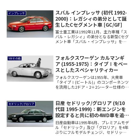
スバル インプレッサ (初代 1992-
インプレッサ
2000)：レガシィの弟分として誕
生したCセグメント車 [GC/GF]
富士重工業は1992年11月、主力車種「ス
バル・レガシィ」の弟分となる新型Cセグ
メント車「スバル・インプレッサ」を発
売し...
フォルクスワーゲン カルマンギ
VWその他
ア (1955-1975)：タイプⅠをベー
スとしたスペシャリティカー
フォルクスワーゲンは1955年、大衆車
「タイプⅠ(ビートル)」のコンポーネンツ
を流用した2ドア・2＋2シーター仕様のス
ペ...
日産 セドリック/グロリア (9/10
セドリック/グロリア
代目 1995-1999)：新エンジンを
設定すると共に初の4WD車を追加
[Y33]
日産自動車は1995年6月、プレミアムモデ
ル「セドリック」及び「グロリア」を4年
ぶりにフルモデルチェンジ、セドリック