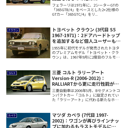
フェラーリは1971年に、2シーターGTの
「365GTB/4」をベースとした2+2仕様の
GTカー「365GTC/4」をリ...
トヨペット クラウン (3代目 S5
クラウン
1967-1971)：2ドアハードトップ
を追加するなど個人ユーザーも重
視
1955年に初代モデルが発売されたトヨタ
のプレミアムモデル「トヨペット・クラ
ウン」は、1967年9月に2度目のフルモデ
ル...
三菱 コルト ラリーアート
コルト
Version-R (2006-2012)：
RALLIARTから更に走行性能が向
上したホットハッチ [Z27AG]
三菱自動車は2006年5月、Bセグメントコ
ンパクトカー「コルト」に設定されてい
た「ラリーアート」に代わる新たなホッ
トモデ...
マツダ カペラ (7代目 1997-
カペラ
2002)：ワゴンが再びラインナッ
プに加わるもラストモデルに