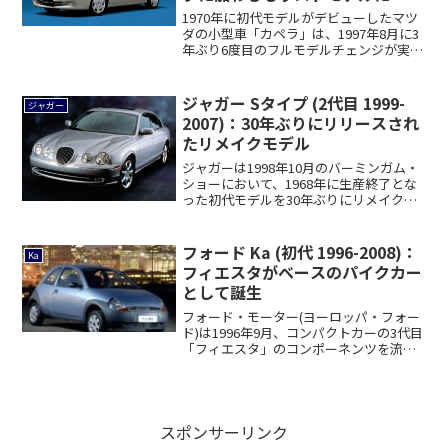
[GF/GW]
1970年に初代モデルがデビューしたマツ
ダの小型車「カペラ」は、1997年8月に3
年ぶり6度目のフルモデルチェンジが実
施...
ジャガー Sタイプ (2代目 1999-
ジャガー
2007)：30年ぶりにリリースされ
たリメイクモデル
ジャガーは1998年10月のバーミンガム・
ショーにおいて、1968年に生産終了とな
った初代モデルを30年ぶりにリメイク
し...
フォード Ka (初代 1996-2008)：
Ka
フィエスタがベースのパイクカー
として誕生
フォード・モーター(ヨーロッパ・フォー
ド)は1996年9月、コンパクトカーの3代目
「フィエスタ」のコンポーネンツを流用
し...
スポンサーリンク