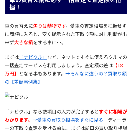
握！
車の買替えに
焦りは禁物です
。愛車の査定相場を把握せず
に商談に入ると、安く提示された下取り額に対し判断が出
来ず
大きな損
をする事に…。
まずは
「ナビクル」
など、ネットですぐに使えるクルマの
一括査定サービスを利用しましょう。査定額の差は
【18
万円】
となる事もあります。
→そんなに違うの？買取り額
の【差額事例集】
「ナビクル」なら数項目の入力が完了すると
すぐに相場が
わかります。
→愛車の買取り相場をすぐに見る
ディーラ
ーの下取り査定を受ける前に、まずは愛車の買い取り相場