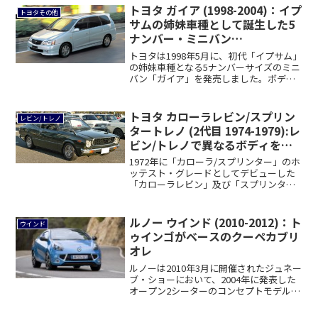
トヨタ ガイア (1998-2004)：イプ
トヨタその他
サムの姉妹車種として誕生した5
ナンバー・ミニバン
[SXM1/ACV1]
トヨタは1998年5月に、初代「イプサム」
の姉妹車種となる5ナンバーサイズのミニ
バン「ガイア」を発売しました。ボディ
サイ...
トヨタ カローラレビン/スプリン
レビン/トレノ
タートレノ (2代目 1974-1979):レ
ビン/トレノで異なるボディを採
用し別型式に
1972年に「カローラ/スプリンター」のホ
[TE37/51/55/47/61/65]
ッテスト・グレードとしてデビューした
「カローラレビン」及び「スプリンター
トレノ...
ルノー ウインド (2010-2012)：ト
ウインド
ゥインゴがベースのクーペカブリ
オレ
ルノーは2010年3月に開催されたジュネー
ブ・ショーにおいて、2004年に発表した
オープン2シーターのコンセプトモデル
「...