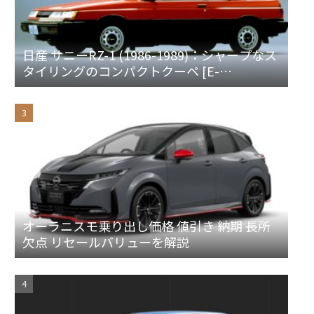
日産 サニーRZ-1 (1986-1989)：シャープなス
タイリングのコンパクトクーペ [E-
HB/EB/FB12]
オーラニスモ乗り出し価格 値引き 納期 長所
欠点 リセールバリューを解説