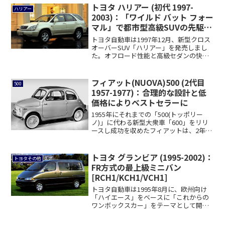
トヨタ ハリアー (初代 1997-
ハリアー
2003)：「ワイルド バット フォー
マル」で都市型高級SUVの先駆け
に [SXU1/ACU1/MCU1]
トヨタ自動車は1997年12月、新型クロス
オーバーSUV「ハリアー」を発売しまし
た。オフロード性能と高級セダンの快適
性を...
フィアット(NUOVA)500 (2代目
500
1957-1977)：合理的な設計と低
価格によりベストセラーに
1955年にそれまでの「500(トッポリー
ノ)」に代わる新型大衆車「600」をリリ
ースし成功を収めたフィアットは、2年
後...
トヨタ グランビア (1995-2002)：
トヨタその他
FR方式の最上級ミニバン
[RCH1/KCH1/VCH1]
トヨタ自動車は1995年8月に、欧州向け
「ハイエース」をベースに「これからの
ワンボックスカー」をテーマとして開発
した新型...