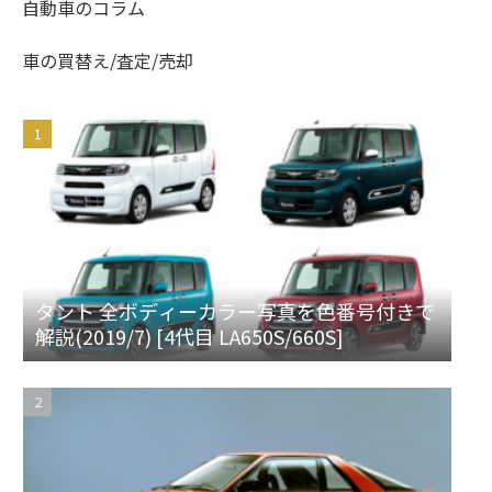
自動車のコラム
車の買替え/査定/売却
タント 全ボディーカラー写真を色番号付きで
解説(2019/7) [4代目 LA650S/660S]