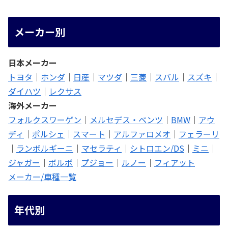
メーカー別
日本メーカー
トヨタ
｜
ホンダ
｜
日産
｜
マツダ
｜
三菱
｜
スバル
｜
スズキ
｜
ダイハツ
｜
レクサス
海外メーカー
フォルクスワーゲン
｜
メルセデス・ベンツ
｜
BMW
｜
アウ
ディ
｜
ポルシェ
｜
スマート
｜
アルファロメオ
｜
フェラーリ
｜
ランボルギーニ
｜
マセラティ
｜
シトロエン/DS
｜
ミニ
｜
ジャガー
｜
ボルボ
｜
プジョー
｜
ルノー
｜
フィアット
メーカー/車種一覧
年代別