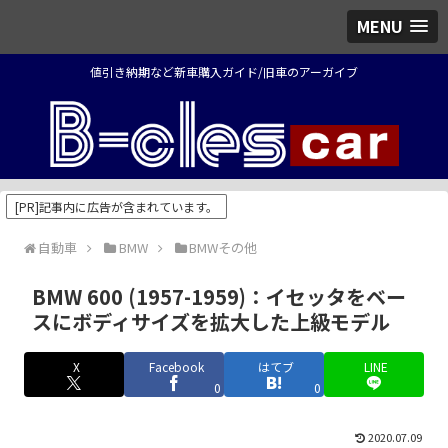
MENU
値引き納期など新車購入ガイド/旧車のアーガイブ
[PR]記事内に広告が含まれています。
自動車
BMW
BMWその他
BMW 600 (1957-1959)：イセッタをベー
スにボディサイズを拡大した上級モデル
X
Facebook
はてブ
LINE
0
0
2020.07.09