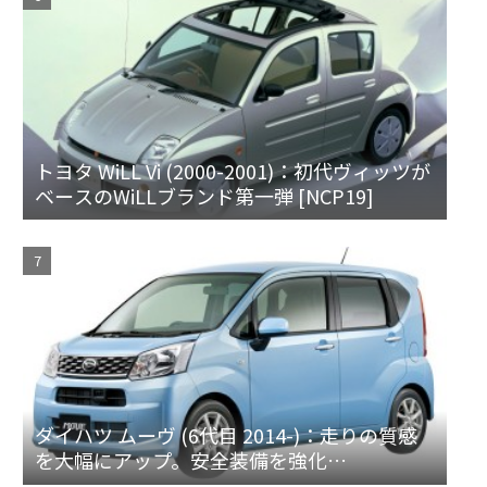
トヨタ WiLL Vi (2000-2001)：初代ヴィッツが
ベースのWiLLブランド第一弾 [NCP19]
ダイハツ ムーヴ (6代目 2014-)：走りの質感
を大幅にアップ。安全装備を強化
[LA150/160S]