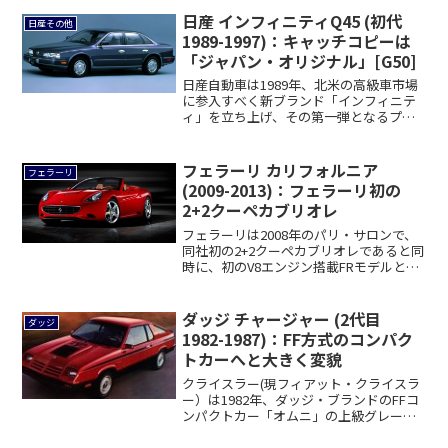
日産 インフィニティQ45 (初代
日産その他
1989-1997)：キャッチコピーは
「ジャパン・オリジナル」[G50]
日産自動車は1989年、北米の高級車市場
に参入すべく新ブランド「インフィニテ
ィ」を立ち上げ、その第一弾となるプレ
ミアムセ...
フェラーリ カリフォルニア
フェラーリ
(2009-2013)：フェラーリ初の
2+2クーペカブリオレ
フェラーリは2008年のパリ・サロンで、
同社初の2+2クーペカブリオレであると同
時に、初のV8エンジン搭載FRモデルと
も...
ダッジ チャージャー (2代目
ダッジ
1982-1987)：FF方式のコンパク
トカーへと大きく変貌
クライスラー(現フィアット・クライスラ
ー）は1982年、ダッジ・ブランドのFFコ
ンパクトカー「オムニ」の上級グレード
名を...