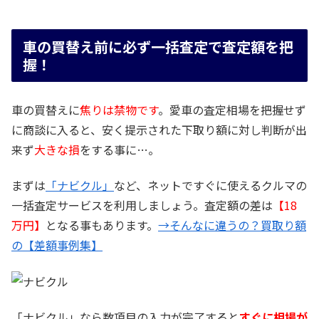
車の買替え前に必ず一括査定で査定額を把
握！
車の買替えに
焦りは禁物です
。愛車の査定相場を把握せず
に商談に入ると、安く提示された下取り額に対し判断が出
来ず
大きな損
をする事に…。
まずは
「ナビクル」
など、ネットですぐに使えるクルマの
一括査定サービスを利用しましょう。査定額の差は
【18
万円】
となる事もあります。
→そんなに違うの？買取り額
の【差額事例集】
「ナビクル」なら数項目の入力が完了すると
すぐに相場が