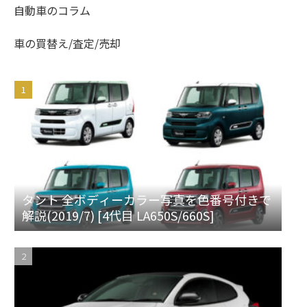
自動車のコラム
車の買替え/査定/売却
タント 全ボディーカラー写真を色番号付きで
解説(2019/7) [4代目 LA650S/660S]