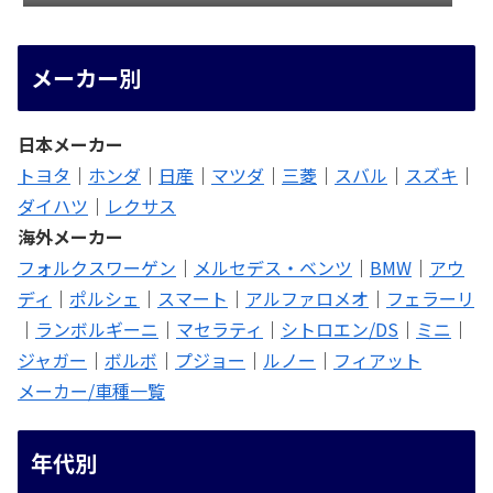
メーカー別
日本メーカー
トヨタ
｜
ホンダ
｜
日産
｜
マツダ
｜
三菱
｜
スバル
｜
スズキ
｜
ダイハツ
｜
レクサス
海外メーカー
フォルクスワーゲン
｜
メルセデス・ベンツ
｜
BMW
｜
アウ
ディ
｜
ポルシェ
｜
スマート
｜
アルファロメオ
｜
フェラーリ
｜
ランボルギーニ
｜
マセラティ
｜
シトロエン/DS
｜
ミニ
｜
ジャガー
｜
ボルボ
｜
プジョー
｜
ルノー
｜
フィアット
メーカー/車種一覧
年代別