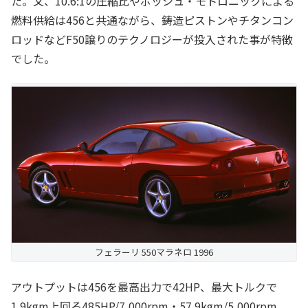
た。又、10.6:1の圧縮比やボッシュ・モトロニックによる
燃料供給は456と共通ながら、鋳造ピストンやチタンコン
ロッドなどF50譲りのテクノロジーが投入された事が特徴
でした。
フェラーリ 550マラネロ 1996
アウトプットは456を最高出力で42HP、最大トルクで
1.9kgm上回る485HP/7,000rpm・57.9kgm/5,000rpm