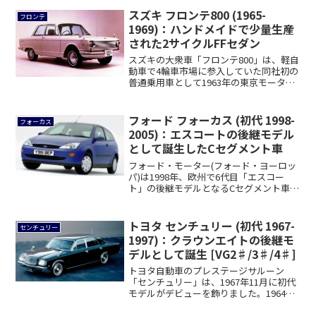
スズキ フロンテ800 (1965-
フロンテ
1969)：ハンドメイドで少量生産
された2サイクルFFセダン
スズキの大衆車「フロンテ800」は、軽自
動車で4輪車市場に参入していた同社初の
普通乗用車として1963年の東京モーター
シ...
フォード フォーカス (初代 1998-
フォーカス
2005)：エスコートの後継モデル
として誕生したCセグメント車
フォード・モーター(フォード・ヨーロッ
パ)は1998年、欧州で6代目「エスコー
ト」の後継モデルとなるCセグメント車
「フォ...
トヨタ センチュリー (初代 1967-
センチュリー
1997)：クラウンエイトの後継モ
デルとして誕生 [VG2♯/3♯/4♯]
トヨタ自動車のプレステージサルーン
「センチュリー」は、1967年11月に初代
モデルがデビューを飾りました。1964年
に登...