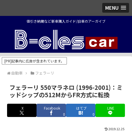
MENU
値引き納期など新車購入ガイド/旧車のアーガイブ
[PR]記事内に広告が含まれています。
自動車
フェラーリ
フェラーリ 550マラネロ (1996-2001)：ミ
ッドシップの512MからFR方式に転換
X
Facebook
はてブ
LINE
0
0
2019.12.25