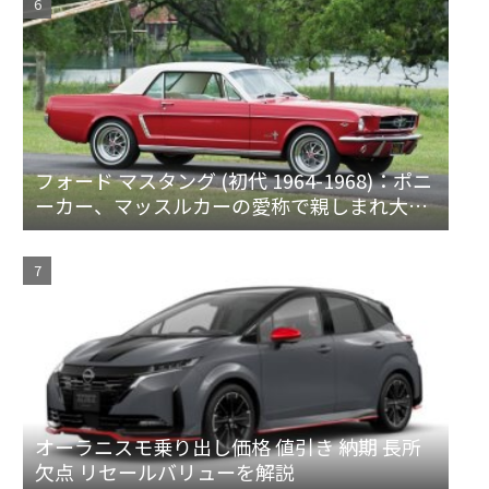
フォード マスタング (初代 1964-1968)：ポニ
ーカー、マッスルカーの愛称で親しまれ大ヒ
ット
オーラニスモ乗り出し価格 値引き 納期 長所
欠点 リセールバリューを解説