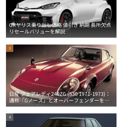
GRヤリス乗り出し価格 値引き 納期 長所欠点
リセールバリューを解説
日産 フェアレディ240ZG (S30 1971-1973)：
通称「Gノーズ」とオーバーフェンダーを装
備した特別なZ