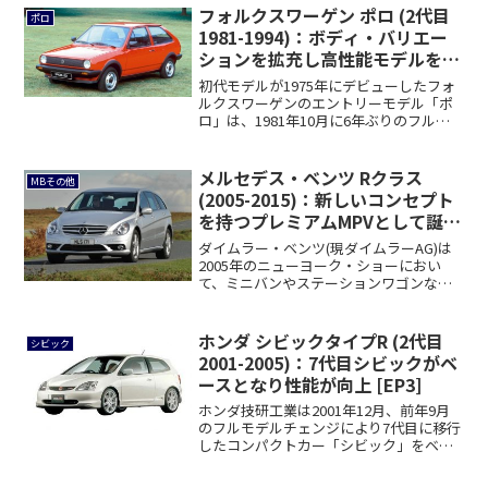
フォルクスワーゲン ポロ (2代目
ポロ
1981-1994)：ボディ・バリエー
ションを拡充し高性能モデルを追
加 [86C]
初代モデルが1975年にデビューしたフォ
ルクスワーゲンのエントリーモデル「ポ
ロ」は、1981年10月に6年ぶりのフルモ
デ...
メルセデス・ベンツ Rクラス
MBその他
(2005-2015)：新しいコンセプト
を持つプレミアムMPVとして誕生
[W251]
ダイムラー・ベンツ(現ダイムラーAG)は
2005年のニューヨーク・ショーにおい
て、ミニバンやステーションワゴンなど
の要素...
ホンダ シビックタイプR (2代目
シビック
2001-2005)：7代目シビックがベ
ースとなり性能が向上 [EP3]
ホンダ技研工業は2001年12月、前年9月
のフルモデルチェンジにより7代目に移行
したコンパクトカー「シビック」をベー
スに...