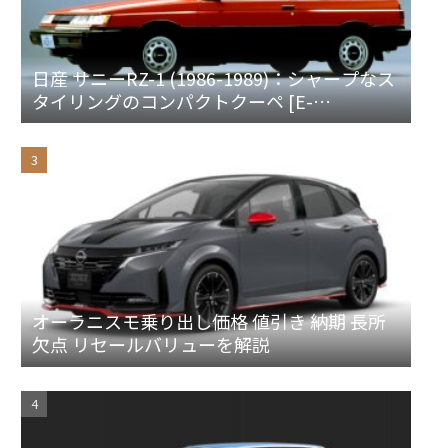
日産 サニーRZ-1 (1986-1989)：シャープなス
タイリングのコンパクトクーペ [E-
HB/EB/FB12]
オーラニスモ乗り出し価格 値引き 納期 長所
欠点 リセールバリューを解説