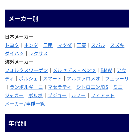
メーカー別
日本メーカー
トヨタ
｜
ホンダ
｜
日産
｜
マツダ
｜
三菱
｜
スバル
｜
スズキ
｜
ダイハツ
｜
レクサス
海外メーカー
フォルクスワーゲン
｜
メルセデス・ベンツ
｜
BMW
｜
アウ
ディ
｜
ポルシェ
｜
スマート
｜
アルファロメオ
｜
フェラーリ
｜
ランボルギーニ
｜
マセラティ
｜
シトロエン/DS
｜
ミニ
｜
ジャガー
｜
ボルボ
｜
プジョー
｜
ルノー
｜
フィアット
メーカー/車種一覧
年代別