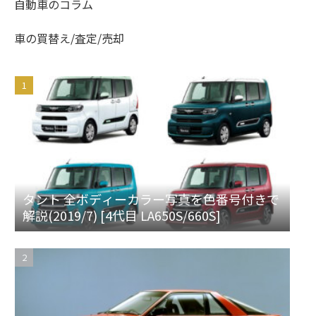
自動車のコラム
車の買替え/査定/売却
タント 全ボディーカラー写真を色番号付きで
解説(2019/7) [4代目 LA650S/660S]