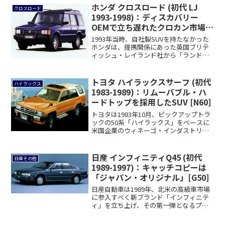
ホンダ クロスロード (初代 LJ
クロスロード
1993-1998)：ディスカバリー
OEMで立ち遅れたクロカン市場に
参入
1993年当時、自社製SUVを持たなかった
ホンダは、提携関係にあった英国ブリテ
ィッシュ・レイランド社から「ランドロ
ーバー...
トヨタ ハイラックスサーフ (初代
ハイラックス
1983-1989)：リムーバブル・ハ
ードトップを採用したSUV [N60]
トヨタは1983年10月、ピックアップトラ
ックの50系「ハイラックス」をベースに
米国企業のウィネーゴ・インダストリー
が改...
日産 インフィニティQ45 (初代
日産その他
1989-1997)：キャッチコピーは
「ジャパン・オリジナル」[G50]
日産自動車は1989年、北米の高級車市場
に参入すべく新ブランド「インフィニテ
ィ」を立ち上げ、その第一弾となるプレ
ミアムセ...