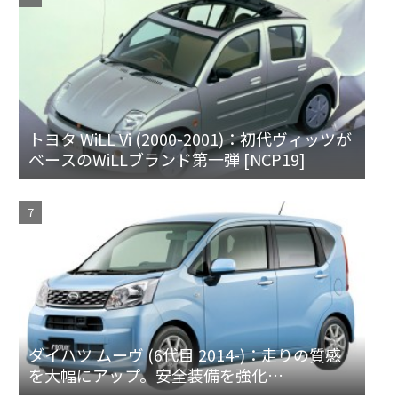
トヨタ WiLL Vi (2000-2001)：初代ヴィッツが
ベースのWiLLブランド第一弾 [NCP19]
ダイハツ ムーヴ (6代目 2014-)：走りの質感
を大幅にアップ。安全装備を強化
[LA150/160S]