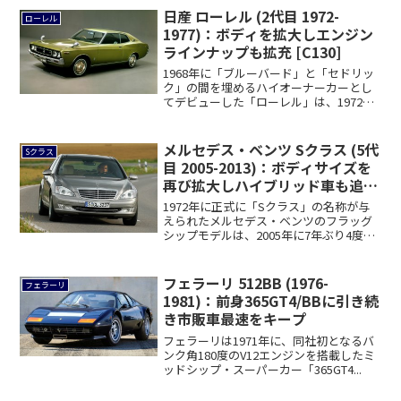
日産 ローレル (2代目 1972-
ローレル
1977)：ボディを拡大しエンジン
ラインナップも拡充 [C130]
1968年に「ブルーバード」と「セドリッ
ク」の間を埋めるハイオーナーカーとし
てデビューした「ローレル」は、1972年4
月...
メルセデス・ベンツ Sクラス (5代
Sクラス
目 2005-2013)：ボディサイズを
再び拡大しハイブリッド車も追加
に [W221]
1972年に正式に「Sクラス」の名称が与
えられたメルセデス・ベンツのフラッグ
シップモデルは、2005年に7年ぶり4度目
の...
フェラーリ 512BB (1976-
フェラーリ
1981)：前身365GT4/BBに引き続
き市販車最速をキープ
フェラーリは1971年に、同社初となるバ
ンク角180度のV12エンジンを搭載したミ
ッドシップ・スーパーカー「365GT4...