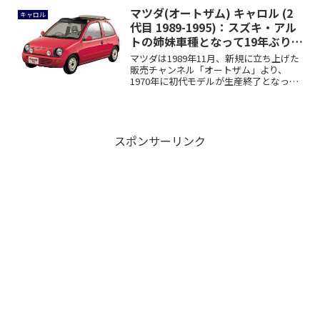
マツダ(オートザム) キャロル (2
キャロル
代目 1989-1995)：スズキ・アル
トの姉妹車種となって19年ぶりに
復活 [AA]
マツダは1989年11月、新規に立ち上げた
販売チャンネル「オートザム」より、
1970年に初代モデルが生産終了となって
以来...
スポンサーリンク