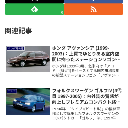
0
関連記事
ホンダ アヴァンシア (1999-
ホンダその他
2003)：上質でゆとりある室内空
間に拘ったステーションワゴン
[TA1/2/3/4]
ホンダは1999年9月、北米向け「アコー
ド」(6代目)をベースとする国内市場専用
の新型ステーションワゴン「アヴァンシ
ア」...
フォルクスワーゲン ゴルフⅣ(4代
ゴルフ
目 1997-2005)：内外装の質感が
向上しプレミアムコンパクト路線
に [1J]
1974年に「タイプ1(ビートル)」の後継車
種として誕生したフォルクスワーゲンの
コンパクトカー「ゴルフ」は、1997年
に...