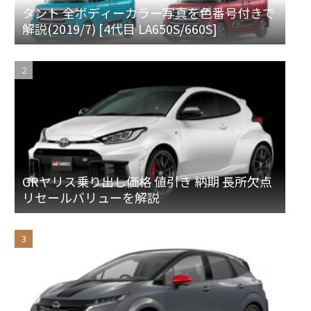
タント 全ボディーカラー写真を色番号付きで
解説(2019/7) [4代目 LA650S/660S]
GRヤリス乗り出し価格 値引き 納期 長所欠点
リセールバリューを解説