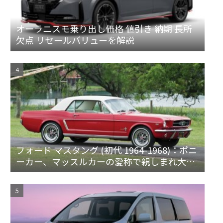
オーラニスモ乗り出し価格 値引き 納期 長所
欠点 リセールバリューを解説
フォード マスタング (初代 1964-1968)：ポニ
ーカー、マッスルカーの愛称で親しまれ大ヒ
ット