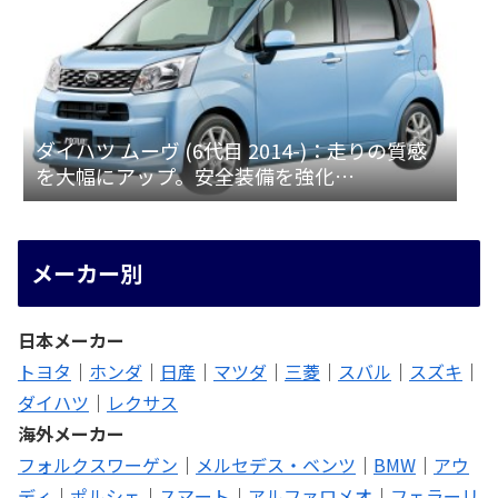
ダイハツ ムーヴ (6代目 2014-)：走りの質感
を大幅にアップ。安全装備を強化
[LA150/160S]
メーカー別
日本メーカー
トヨタ
｜
ホンダ
｜
日産
｜
マツダ
｜
三菱
｜
スバル
｜
スズキ
｜
ダイハツ
｜
レクサス
海外メーカー
フォルクスワーゲン
｜
メルセデス・ベンツ
｜
BMW
｜
アウ
ディ
｜
ポルシェ
｜
スマート
｜
アルファロメオ
｜
フェラーリ