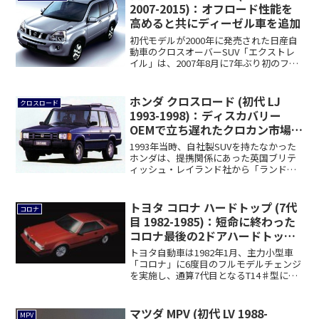
2007-2015)：オフロード性能を
高めると共にディーゼル車を追加
初代モデルが2000年に発売された日産自
動車のクロスオーバーSUV「エクストレ
イル」は、2007年8月に7年ぶり初のフ
ル...
ホンダ クロスロード (初代 LJ
クロスロード
1993-1998)：ディスカバリー
OEMで立ち遅れたクロカン市場に
参入
1993年当時、自社製SUVを持たなかった
ホンダは、提携関係にあった英国ブリテ
ィッシュ・レイランド社から「ランドロ
ーバー...
トヨタ コロナ ハードトップ (7代
コロナ
目 1982-1985)：短命に終わった
コロナ最後の2ドアハードトップ
[T14#]
トヨタ自動車は1982年1月、主力小型車
「コロナ」に6度目のフルモデルチェンジ
を実施し、通算7代目となるT14♯型に移
行...
マツダ MPV (初代 LV 1988-
MPV