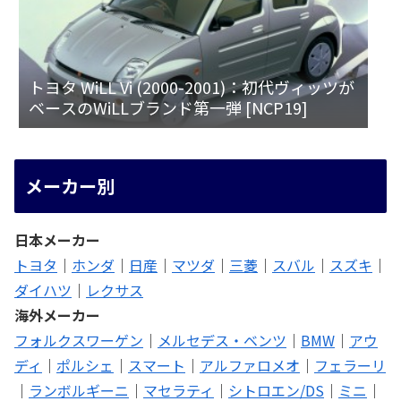
トヨタ WiLL Vi (2000-2001)：初代ヴィッツが
ベースのWiLLブランド第一弾 [NCP19]
メーカー別
日本メーカー
トヨタ
｜
ホンダ
｜
日産
｜
マツダ
｜
三菱
｜
スバル
｜
スズキ
｜
ダイハツ
｜
レクサス
海外メーカー
フォルクスワーゲン
｜
メルセデス・ベンツ
｜
BMW
｜
アウ
ディ
｜
ポルシェ
｜
スマート
｜
アルファロメオ
｜
フェラーリ
｜
ランボルギーニ
｜
マセラティ
｜
シトロエン/DS
｜
ミニ
｜