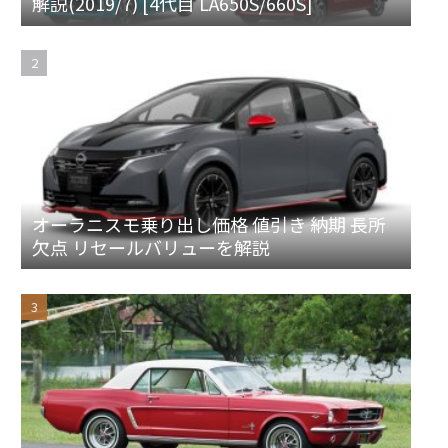
解説(2019/7) [4代目 LA650S/660S]
オーラニスモ乗り出し価格 値引き 納期 長所
欠点 リセールバリューを解説