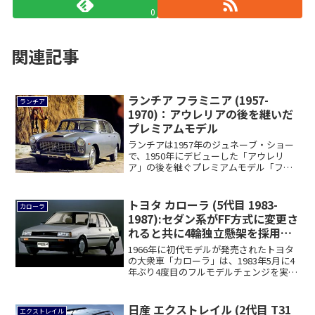
0
関連記事
ランチア フラミニア (1957-
ランチア
1970)：アウレリアの後を継いだ
プレミアムモデル
ランチアは1957年のジュネーブ・ショー
で、1950年にデビューした「アウレリ
ア」の後を継ぐプレミアムモデル「フラ
ミニア...
トヨタ カローラ (5代目 1983-
カローラ
1987):セダン系がFF方式に変更さ
れると共に4輪独立懸架を採用
[E8♯]
1966年に初代モデルが発売されたトヨタ
の大衆車「カローラ」は、1983年5月に4
年ぶり4度目のフルモデルチェンジを実
施...
日産 エクストレイル (2代目 T31
エクストレイル