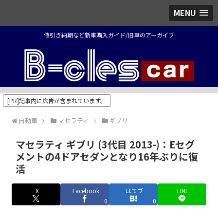
MENU
値引き納期など新車購入ガイド/旧車のアーガイブ
[PR]記事内に広告が含まれています。
自動車
マセラティ
ギブリ
マセラティ ギブリ (3代目 2013-)：Eセグ
メントの4ドアセダンとなり16年ぶりに復
活
X
Facebook
はてブ
LINE
0
0