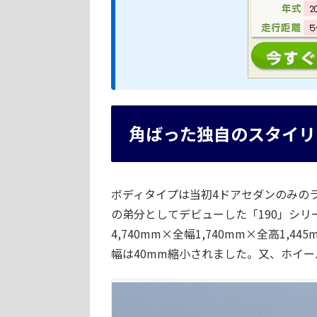
角ばった独自のスタイリ
ボディタイプは当初4ドアセダンのみのラ
の弟分としてデビューした「190」シ
4,740mm×全幅1,740mm×全高1,
幅は40mm縮小されました。又、ホイール