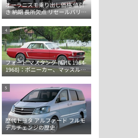
オーラニスモ乗り出し価格 値引
き 納期 長所欠点 リセールバリュ
ーを解説
フォード マスタング (初代 1964-
1968)：ポニーカー、マッスルカ
ーの愛称で親しまれ大ヒット
歴代トヨタ アルファード フルモ
デルチェンジの歴史