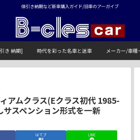
値引き納期など新車購入ガイド/旧車のアーガイブ
引き 納期]
時代を彩った名車と迷車
メーカー/車種
ス
アムクラス(Eクラス初代 1985-
善しサスペンション形式を一新
はてブ
LINE