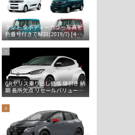
タント 全ボディーカラー写真を
色番号付きで解説(2019/7) [4代
目 LA650S/660S]
GRヤリス乗り出し価格 値引き 納
期 長所欠点 リセールバリューを
解説