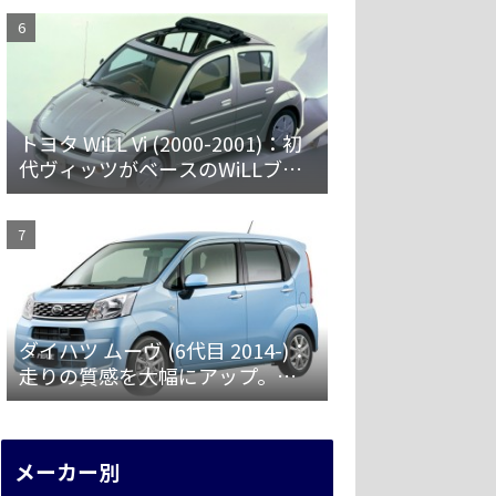
トヨタ WiLL Vi (2000-2001)：初
代ヴィッツがベースのWiLLブラ
ンド第一弾 [NCP19]
ダイハツ ムーヴ (6代目 2014-)：
走りの質感を大幅にアップ。安
全装備を強化 [LA150/160S]
メーカー別