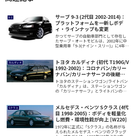
サーブ 9-3 (2代目 2002-2014)：
9-3
プラットフォームを一新しボデ
ィ・ラインナップも変更
かつてサーブの自動車部門として存在し
たサーブ・オートモビルは、2002年に中
型乗用車「9-3(ナイン・スリー)」に4年
ぶ...
トヨタ カルディナ (初代 T190G/V
カルディナ
1992-2002)：コロナバン/カリー
ナバン/カリーナサーフの後継モ
デル
トヨタのステーションワゴン/ライトバン
「カルディナ」は、ステーションワゴン
の「カリーナサーフ」とライトバンの
「コロナバン...
メルセデス・ベンツ Sクラス (4代
Sクラス
目 1998-2005)：ボディを軽量化
し燃費・環境性能が向上 [W220]
1972年に正式に「Sクラス」の名称が与
えられたメルセデス・ベンツのフラッグ