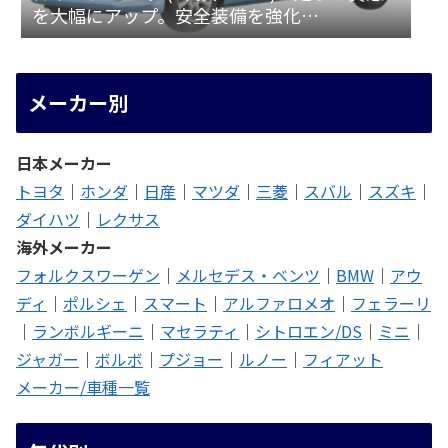
を大幅にアップ。安全装備を強化
[LA150/160S]
メーカー別
日本メーカー
トヨタ
｜
ホンダ
｜
日産
｜
マツダ
｜
三菱
｜
スバル
｜
スズキ
｜
ダイハツ
｜
レクサス
海外メーカー
フォルクスワーゲン
｜
メルセデス・ベンツ
｜
BMW
｜
アウ
ディ
｜
ポルシェ
｜
スマート
｜
アルファロメオ
｜
フェラーリ
｜
ランボルギーニ
｜
マセラティ
｜
シトロエン/DS
｜
ミニ
｜
ジャガー
｜
ボルボ
｜
プジョー
｜
ルノー
｜
フィアット
メーカー/車種一覧