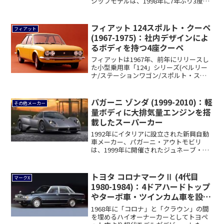
シップモデルは、1998年に7年ぶり3度目
の...
フィアット 124スポルト・クーペ
フィアット
(1967-1975)：社内デザインによ
るボディを持つ4座クーペ
フィアットは1967年、前年にリリースし
た小型乗用車「124」シリーズ(ベルリー
ナ/ステーションワゴン/スポルト・スパ
イ...
パガーニ ゾンダ (1999-2010)：軽
その他メーカー
量ボディに大排気量エンジンを搭
載したスーパーカー
1992年にイタリアに設立された新興自動
車メーカー、パガーニ・アウトモビリ
は、1999年に開催されたジュネーブ・シ
ョーに...
トヨタ コロナマークⅡ (4代目
マークX
1980-1984)：4ドアハードトップ
やターボ車・ツインカム車を設定
[X60]
1968年に「コロナ」と「クラウン」の間
を埋めるハイオーナーカーとしてトヨペ