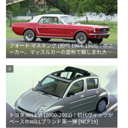
フォード マスタング (初代 1964-1968)：ポニ
ーカー、マッスルカーの愛称で親しまれ大ヒ
ット
トヨタ WiLL Vi (2000-2001)：初代ヴィッツが
ベースのWiLLブランド第一弾 [NCP19]