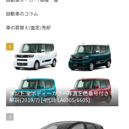
自動車のコラム
車の買替え/査定/売却
タント 全ボディーカラー写真を色番号付きで
解説(2019/7) [4代目 LA650S/660S]