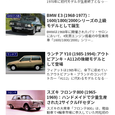
1970年に初代モデルが生産終了となって
以来...
BMW E3 (1968-1977)：
BMWその他
1600/1800/2000シリーズの上級
モデルとして誕生
BMWは1968年に開催されたパリ・サロン
において、4気筒エンジン搭載の中型乗用
車「1600/1800/2000」シリー...
ランチア Y10 (1985-1994):アウト
ランチア
ビアンキ・A112の後継モデルと
して登場
フィアットは1985年に、傘下に収めてい
たアウトビアンキ・ブランドのコンパク
トカー「A112」に代わるモデルとなる
「Y1...
スズキ フロンテ800 (1965-
フロンテ
1969)：ハンドメイドで少量生産
された2サイクルFFセダン
スズキの大衆車「フロンテ800」は、軽自
動車で4輪車市場に参入していた同社初の