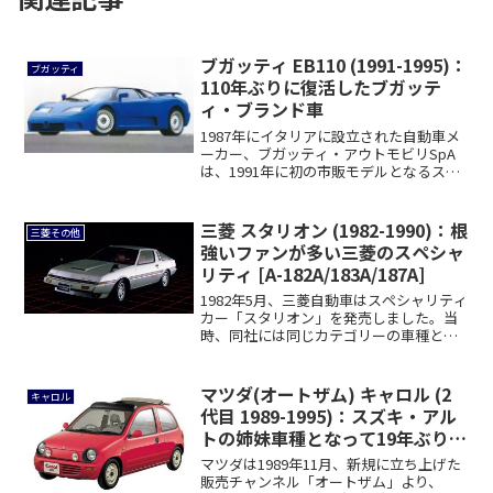
ブガッティ EB110 (1991-1995)：
ブガッティ
110年ぶりに復活したブガッテ
ィ・ブランド車
1987年にイタリアに設立された自動車メ
ーカー、ブガッティ・アウトモビリSpA
は、1991年に初の市販モデルとなるスー
パ...
三菱 スタリオン (1982-1990)：根
三菱その他
強いファンが多い三菱のスペシャ
リティ [A-182A/183A/187A]
1982年5月、三菱自動車はスペシャリティ
カー「スタリオン」を発売しました。当
時、同社には同じカテゴリーの車種とし
て「ギ...
マツダ(オートザム) キャロル (2
キャロル
代目 1989-1995)：スズキ・アル
トの姉妹車種となって19年ぶりに
復活 [AA]
マツダは1989年11月、新規に立ち上げた
販売チャンネル「オートザム」より、