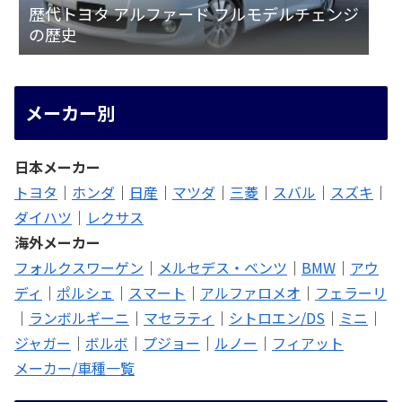
歴代トヨタ アルファード フルモデルチェンジ
の歴史
メーカー別
日本メーカー
トヨタ
｜
ホンダ
｜
日産
｜
マツダ
｜
三菱
｜
スバル
｜
スズキ
｜
ダイハツ
｜
レクサス
海外メーカー
フォルクスワーゲン
｜
メルセデス・ベンツ
｜
BMW
｜
アウ
ディ
｜
ポルシェ
｜
スマート
｜
アルファロメオ
｜
フェラーリ
｜
ランボルギーニ
｜
マセラティ
｜
シトロエン/DS
｜
ミニ
｜
ジャガー
｜
ボルボ
｜
プジョー
｜
ルノー
｜
フィアット
メーカー/車種一覧