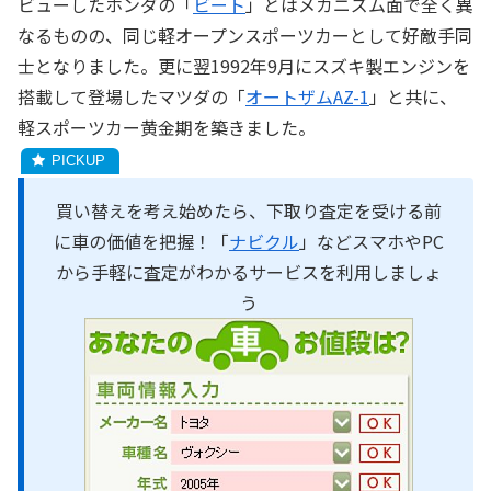
ビューしたホンダの「
ビート
」とはメカニズム面で全く異
なるものの、同じ軽オープンスポーツカーとして好敵手同
士となりました。更に翌1992年9月にスズキ製エンジンを
搭載して登場したマツダの「
オートザムAZ-1
」と共に、
軽スポーツカー黄金期を築きました。
買い替えを考え始めたら、下取り査定を受ける前
に車の価値を把握！「
ナビクル
」などスマホやPC
から手軽に査定がわかるサービスを利用しましょ
う