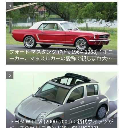
フォード マスタング (初代 1964-1968)：ポニ
ーカー、マッスルカーの愛称で親しまれ大ヒ
ット
トヨタ WiLL Vi (2000-2001)：初代ヴィッツが
ベースのWiLLブランド第一弾 [NCP19]