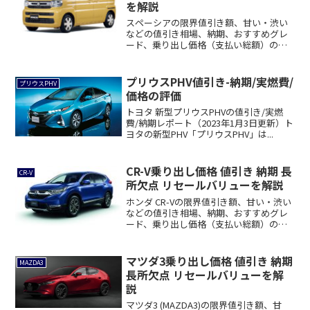
を解説
スペーシアの限界値引き額、甘い・渋い
などの値引き相場、納期、おすすめグレ
ード、乗り出し価格（支払い総額）の見
積書、競合車...
プリウスPHV値引き-納期/実燃費/
プリウスPHV
価格の評価
トヨタ 新型プリウスPHVの値引き/実燃
費/納期レポート（2023年1月3日更新）ト
ヨタの新型PHV「プリウスPHV」は...
CR-V乗り出し価格 値引き 納期 長
CR-V
所欠点 リセールバリューを解説
ホンダ CR-Vの限界値引き額、甘い・渋い
などの値引き相場、納期、おすすめグレ
ード、乗り出し価格（支払い総額）の見
積書、...
マツダ3乗り出し価格 値引き 納期
MAZDA3
長所欠点 リセールバリューを解
説
マツダ3 (MAZDA3)の限界値引き額、甘