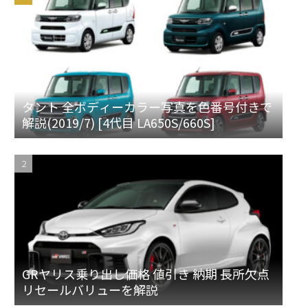
タント 全ボディーカラー写真を色番号付きで
解説(2019/7) [4代目 LA650S/660S]
GRヤリス乗り出し価格 値引き 納期 長所欠点
リセールバリューを解説