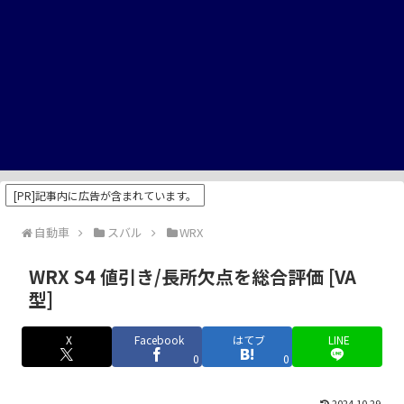
[PR]記事内に広告が含まれています。
自動車
スバル
WRX
WRX S4 値引き/長所欠点を総合評価 [VA
型]
X
Facebook
はてブ
LINE
0
0
2024.10.29