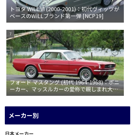
トヨタ WiLL Vi (2000-2001)：初代ヴィッツが
ベースのWiLLブランド第一弾 [NCP19]
フォード マスタング (初代 1964-1968)：ポニ
ーカー、マッスルカーの愛称で親しまれ大ヒ
ット
メーカー別
日本メーカー