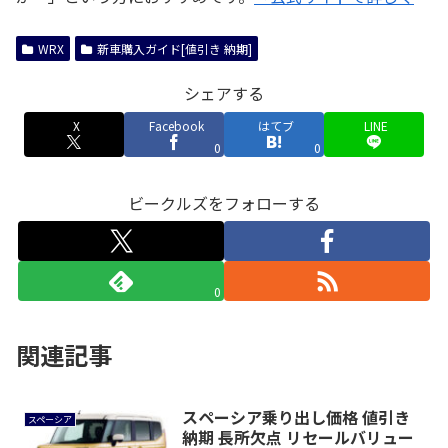
WRX
新車購入ガイド[値引き 納期]
シェアする
X
Facebook
はてブ
LINE
0
0
ビークルズをフォローする
0
関連記事
スペーシア乗り出し価格 値引き
スペーシア
納期 長所欠点 リセールバリュー