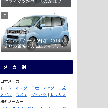
代ヴィッツがベースのWiLLブラ
ンド第一弾 [NCP19]
ダイハツ ムーヴ (6代目 2014-)：
走りの質感を大幅にアップ。安
全装備を強化 [LA150/160S]
メーカー別
日本メーカー
トヨタ
｜
ホンダ
｜
日産
｜
マツダ
｜
三菱
｜
スバル
｜
スズキ
｜
ダイハツ
｜
レクサス
海外メーカー
フォルクスワーゲン
｜
メルセデス・ベン