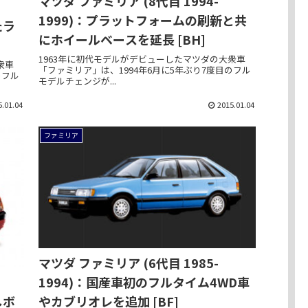
マツダ ファミリア (8代目 1994-
1999)：プラットフォームの刷新と共
たラ
にホイールベースを延長 [BH]
1963年に初代モデルがデビューしたマツダの大衆車
衆車
「ファミリア」は、1994年6月に5年ぶり7度目のフル
のフル
モデルチェンジが...
5.01.04
2015.01.04
ファミリア
マツダ ファミリア (6代目 1985-
1994)：国産車初のフルタイム4WD車
しボ
やカブリオレを追加 [BF]