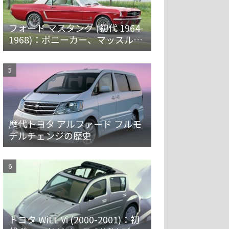
フォード マスタング (初代 1964-
1968)：ポニーカー、マッスルカ
ーの愛称で親しまれ大ヒット
歴代トヨタ アルファード フルモ
デルチェンジの歴史
トヨタ WiLL Vi (2000-2001)：初