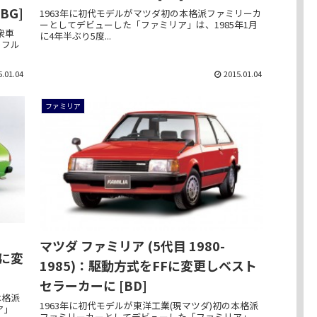
BG]
1963年に初代モデルがマツダ初の本格派ファミリーカ
ーとしてデビューした「ファミリア」は、1985年1月
衆車
に4年半ぶり5度...
のフル
5.01.04
2015.01.04
ファミリア
マツダ ファミリア (5代目 1980-
型に変
1985)：駆動方式をFFに変更しベスト
セラーカーに [BD]
本格派
1963年に初代モデルが東洋工業(現マツダ)初の本格派
ア」
ファミリーカーとしてデビューした「ファミリア」