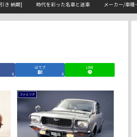
引き 納期]
時代を彩った名車と迷車
メーカー/車種
はてブ
LINE
0
0
ファミリア