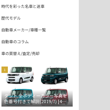
時代を彩った名車と迷車
歴代モデル
自動車メーカー/車種一覧
自動車のコラム
車の買替え/査定/売却
タント 全ボディーカラー写真を
色番号付きで解説(2019/7) [4代
目 LA650S/660S]