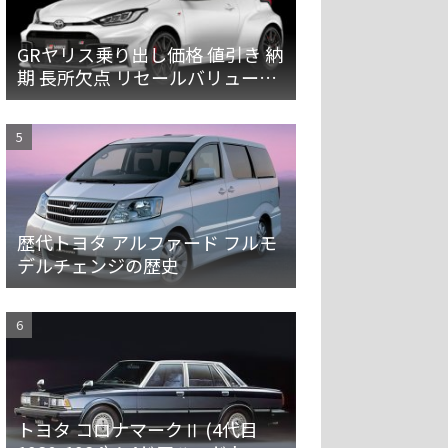
GRヤリス乗り出し価格 値引き 納
期 長所欠点 リセールバリューを
解説
歴代トヨタ アルファード フルモ
デルチェンジの歴史
トヨタ コロナマークⅡ (4代目