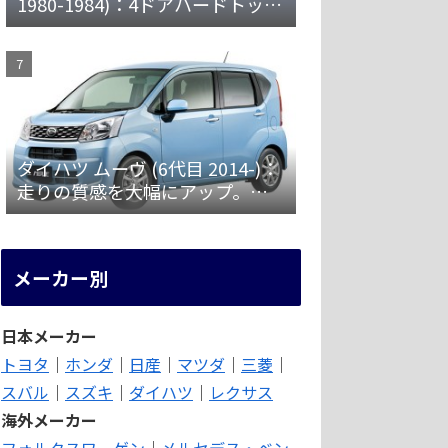
1980-1984)：4ドアハードトップ
やターボ車・ツインカム車を設
定 [X60]
ダイハツ ムーヴ (6代目 2014-)：
走りの質感を大幅にアップ。安
全装備を強化 [LA150/160S]
メーカー別
日本メーカー
トヨタ
｜
ホンダ
｜
日産
｜
マツダ
｜
三菱
｜
スバル
｜
スズキ
｜
ダイハツ
｜
レクサス
海外メーカー
フォルクスワーゲン
｜
メルセデス・ベン