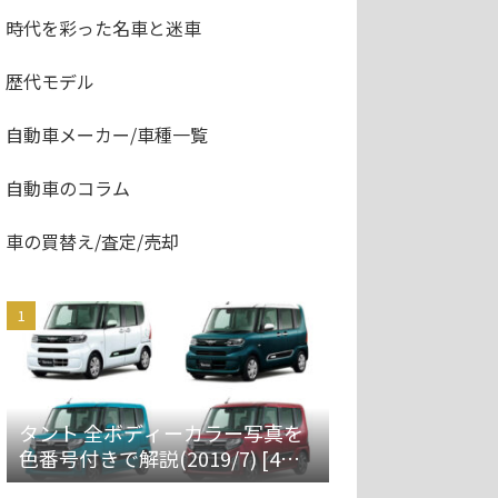
時代を彩った名車と迷車
歴代モデル
自動車メーカー/車種一覧
自動車のコラム
車の買替え/査定/売却
タント 全ボディーカラー写真を
色番号付きで解説(2019/7) [4代
目 LA650S/660S]