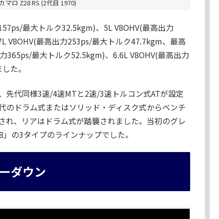
ロ Z28 RS (2代目 1970)
7ps/最大トルク32.5kgm)、5L V8OHV(最高出力
7L V8OHV(最高出力253ps/最大トルク47.7kgm、最高
365ps/最大トルク52.5kgm)、6.6L V8OHV(最高出力
れました。
代同様3速/4速MTと2速/3速トルコン式ATが設定
代のドラム式またはソリッド・ディスク式からベンチ
され、リアはドラム式が踏襲されました。当初のグレ
28」の3タイプのラインナップでした。
ーダウン