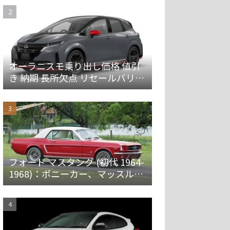
オーラニスモ乗り出し価格 値引
き 納期 長所欠点 リセールバリュ
ーを解説
フォード マスタング (初代 1964-
1968)：ポニーカー、マッスルカ
ーの愛称で親しまれ大ヒット