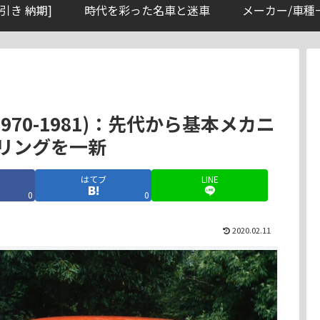
引き 納期]
時代を彩った名車と迷車
メーカー/車種
1970-1981)：先代から基本メカニ
リングを一新
はてブ
LINE
0
0
2020.02.11