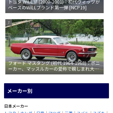
トヨタ WiLL Vi (2000-2001)：初代ヴィッツが
ベースのWiLLブランド第一弾 [NCP19]
フォード マスタング (初代 1964-1968)：ポニ
ーカー、マッスルカーの愛称で親しまれ大ヒ
ット
メーカー別
日本メーカー
トヨタ
｜
ホンダ
｜
日産
｜
マツダ
｜
三菱
｜
スバル
｜
スズキ
｜