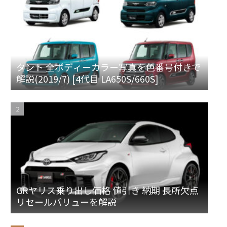
タント 全ボディーカラー写真を色番号付きで
解説(2019/7) [4代目 LA650S/660S]
GRヤリス乗り出し価格 値引き 納期 長所欠点
リセールバリューを解説