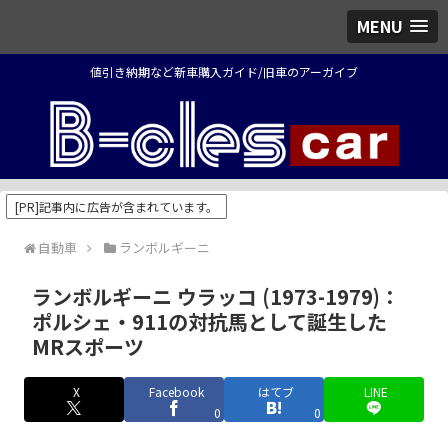
MENU
値引き納期など新車購入ガイド/旧車のアーガイブ
[PR]記事内に広告が含まれています。
自動車
ランボルギーニ
ランボルギーニ ウラッコ (1973-1979)：
ポルシェ・911の対抗馬として誕生した
MRスポーツ
X
Facebook
はてブ
LINE
0
0