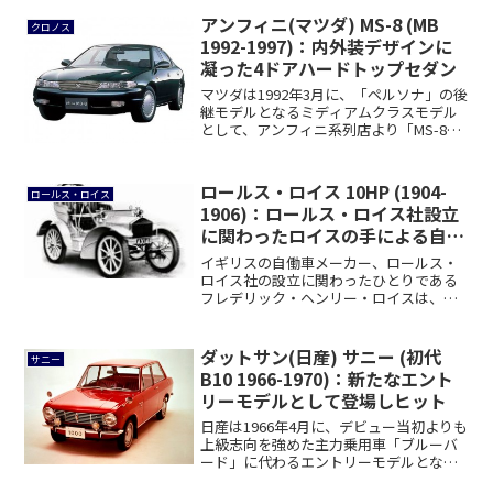
アンフィニ(マツダ) MS-8 (MB
クロノス
1992-1997)：内外装デザインに
凝った4ドアハードトップセダン
マツダは1992年3月に、「ペルソナ」の後
継モデルとなるミディアムクラスモデル
として、アンフィニ系列店より「MS-8」
を...
ロールス・ロイス 10HP (1904-
ロールス・ロイス
1906)：ロールス・ロイス社設立
に関わったロイスの手による自動
車第一弾
イギリスの自働車メーカー、ロールス・
ロイス社の設立に関わったひとりである
フレデリック・ヘンリー・ロイスは、
1904年4月...
ダットサン(日産) サニー (初代
サニー
B10 1966-1970)：新たなエント
リーモデルとして登場しヒット
日産は1966年4月に、デビュー当初よりも
上級志向を強めた主力乗用車「ブルーバ
ード」に代わるエントリーモデルとな
る、新型...