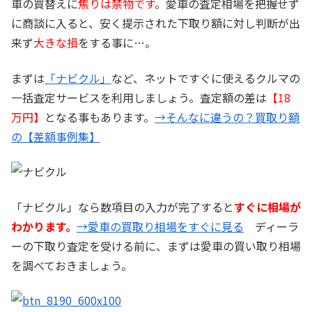
車の買替えに
焦りは禁物です
。愛車の査定相場を把握せず
に商談に入ると、安く提示された下取り額に対し判断が出
来ず
大きな損
をする事に…。
まずは
「ナビクル」
など、ネットですぐに使えるクルマの
一括査定サービスを利用しましょう。査定額の差は
【18
万円】
となる事もあります。
→そんなに違うの？買取り額
の【差額事例集】
「ナビクル」なら数項目の入力が完了すると
すぐに相場が
わかります。
→愛車の買取り相場をすぐに見る
ディーラ
ーの下取り査定を受ける前に、まずは愛車の買い取り相場
を調べておきましょう。