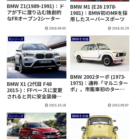
BMW Z1(1989-1991)：ド
BMW M1 (E26 1978-
アが下に潜り込む独創的
1981)：BMW初のMRを採
なFRオープン2シーター
用したスーパースポーツ
2016.04.05
2016.02.29
Xシリーズ
BMWその他
BMW 2002ターボ (1973-
1975)：通称「マルニター
BMW X1 (2代目 F48
ボ」。市販車初のターボ
2015-)：FFベースに変更
搭載 [E10T/E20]
されると共に安全装備が
充実
2015.10.18
2015.09.07
2シリーズ
BMWその他