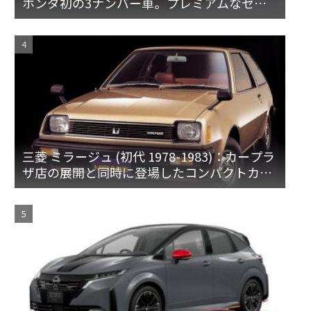
ホンダ初の3ナンバー車。プレミアムなセダ
ンとハードトップ
三菱 ミラージュ (初代 1978-1983)：カープラ
ザ店の展開と同時に登場したコンパクトカー
[A15♯]