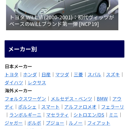
トヨタ WiLL Vi (2000-2001)：初代ヴィッツが
ベースのWiLLブランド第一弾 [NCP19]
メーカー別
日本メーカー
トヨタ
｜
ホンダ
｜
日産
｜
マツダ
｜
三菱
｜
スバル
｜
スズキ
｜
ダイハツ
｜
レクサス
海外メーカー
フォルクスワーゲン
｜
メルセデス・ベンツ
｜
BMW
｜
アウ
ディ
｜
ポルシェ
｜
スマート
｜
アルファロメオ
｜
フェラーリ
｜
ランボルギーニ
｜
マセラティ
｜
シトロエン/DS
｜
ミニ
｜
ジャガー
｜
ボルボ
｜
プジョー
｜
ルノー
｜
フィアット