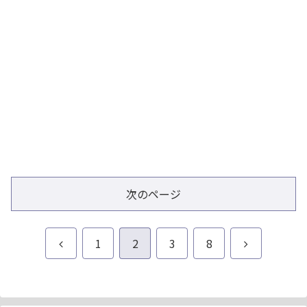
次のページ
前
次
1
2
3
8
へ
へ