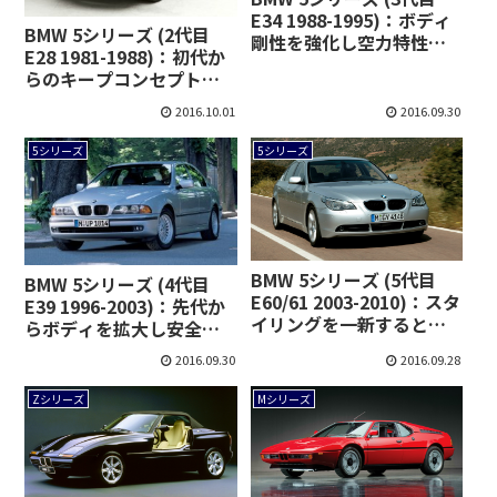
E34 1988-1995)：ボディ
BMW 5シリーズ (2代目
剛性を強化し空力特性を
E28 1981-1988)：初代か
更に改善
らのキープコンセプトな
がら空力特性を改善
2016.10.01
2016.09.30
5シリーズ
5シリーズ
BMW 5シリーズ (5代目
BMW 5シリーズ (4代目
E60/61 2003-2010)：スタ
E39 1996-2003)：先代か
イリングを一新すると共
らボディを拡大し安全装
に新機構を採用
備を充実
2016.09.30
2016.09.28
Zシリーズ
Mシリーズ