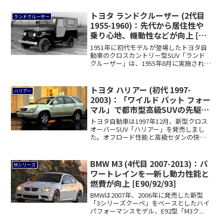
トヨタ ランドクルーザー (2代目
ランドクルーザー
1955-1960)：先代から居住性や
乗り心地、機動性などが向上 [20
系]
1951年に初代モデルが登場したトヨタ自
動車のクロスカントリー型SUV「ランド
クルーザー」は、1955年8月に実施され
た...
トヨタ ハリアー (初代 1997-
ハリアー
2003)：「ワイルド バット フォー
マル」で都市型高級SUVの先駆け
に [SXU1/ACU1/MCU1]
トヨタ自動車は1997年12月、新型クロス
オーバーSUV「ハリアー」を発売しまし
た。オフロード性能と高級セダンの快適
性を...
BMW M3 (4代目 2007-2013)：パ
Mシリーズ
ワートレインを一新し動力性能と
燃費が向上 [E90/92/93]
BMWは2007年、2006年に発売した新型
「3シリーズクーペ」をベースとしたハイ
パフォーマンスモデル、E92型「M3ク...