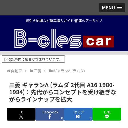
MENU
値引き納期など新車購入ガイド/旧車のアーガイブ
[PR]記事内に広告が含まれています。
自動車
三菱
ギャランΛ (ラムダ)
三菱 ギャランΛ (ラムダ 2代目 A16 1980-
1984)：先代からコンセプトを受け継ぎな
がらラインナップを拡大
X
Facebook
はてブ
LINE
0
0