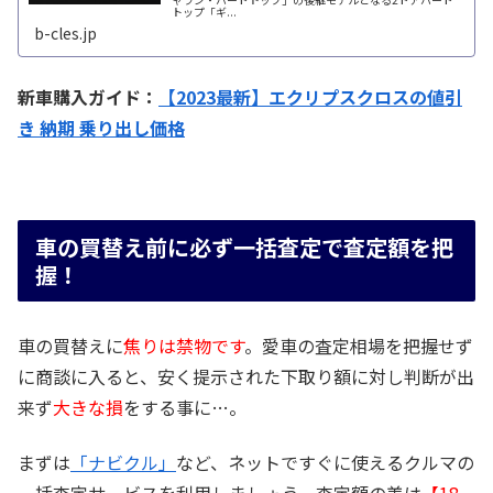
トップ「ギ...
b-cles.jp
新車購入ガイド：
【2023最新】エクリプスクロスの値引
き 納期 乗り出し価格
車の買替え前に必ず一括査定で査定額を把
握！
車の買替えに
焦りは禁物です
。愛車の査定相場を把握せず
に商談に入ると、安く提示された下取り額に対し判断が出
来ず
大きな損
をする事に…。
まずは
「ナビクル」
など、ネットですぐに使えるクルマの
一括査定サービスを利用しましょう。査定額の差は
【18