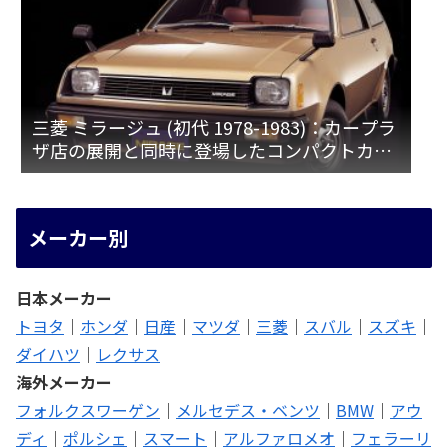
三菱 ミラージュ (初代 1978-1983)：カープラ
ザ店の展開と同時に登場したコンパクトカー
[A15♯]
メーカー別
日本メーカー
トヨタ
｜
ホンダ
｜
日産
｜
マツダ
｜
三菱
｜
スバル
｜
スズキ
｜
ダイハツ
｜
レクサス
海外メーカー
フォルクスワーゲン
｜
メルセデス・ベンツ
｜
BMW
｜
アウ
ディ
｜
ポルシェ
｜
スマート
｜
アルファロメオ
｜
フェラーリ