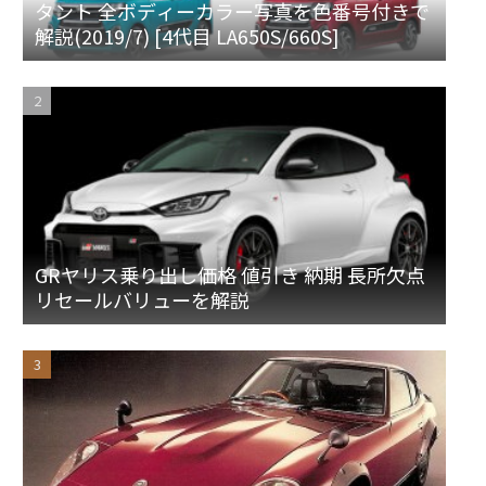
タント 全ボディーカラー写真を色番号付きで
解説(2019/7) [4代目 LA650S/660S]
GRヤリス乗り出し価格 値引き 納期 長所欠点
リセールバリューを解説