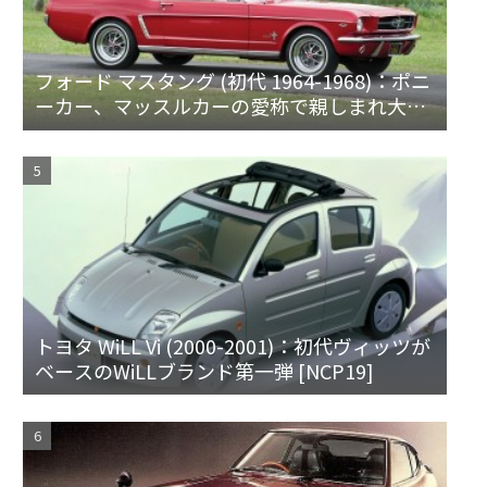
フォード マスタング (初代 1964-1968)：ポニ
ーカー、マッスルカーの愛称で親しまれ大ヒ
ット
トヨタ WiLL Vi (2000-2001)：初代ヴィッツが
ベースのWiLLブランド第一弾 [NCP19]