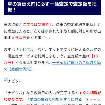
車の買替え前に必ず一括査定で査定額を把
握！
車の買替えに
焦りは禁物です
。愛車の査定相場を把握せず
に商談に入ると、安く提示された下取り額に対し判断が出
来ず
大きな損
をする事に…。
まずは
「ナビクル」
など、ネットですぐに使えるクルマの
一括査定サービスを利用しましょう。査定額の差は
【18
万円】
となる事もあります。
→そんなに違うの？買取り額
の【差額事例集】
「ナビクル」なら数項目の入力が完了すると
すぐに相場が
わかります。
→愛車の買取り相場をすぐに見る
ディーラ