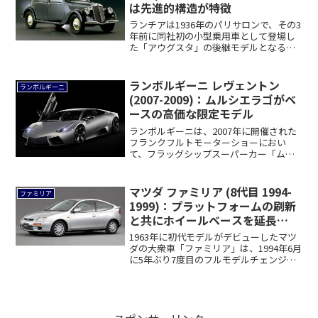
は先進的構造が特徴
ランチアは1936年のパリサロンで、その3
年前に同社初の小型乗用車として登場し
た「アウグスタ」の後継モデルとなる
「アプリ...
ランボルギーニ レヴェントン
ランボルギーニ
(2007-2009)：ムルシエラゴがベ
ースの高価な限定モデル
ランボルギーニは、2007年に開催された
フランクフルトモーターショーにおい
て、フラッグシップスーパーカー「ムル
シエラゴL...
マツダ ファミリア (8代目 1994-
ファミリア
1999)：プラットフォームの刷新
と共にホイールベースを延長
[BH]
1963年に初代モデルがデビューしたマツ
ダの大衆車「ファミリア」は、1994年6月
に5年ぶり7度目のフルモデルチェンジ
が...