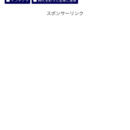
インテグラ
時代を彩った名車と迷車
スポンサーリンク