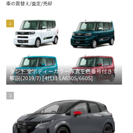
車の買替え/査定/売却
タント 全ボディーカラー写真を色番号付きで
解説(2019/7) [4代目 LA650S/660S]