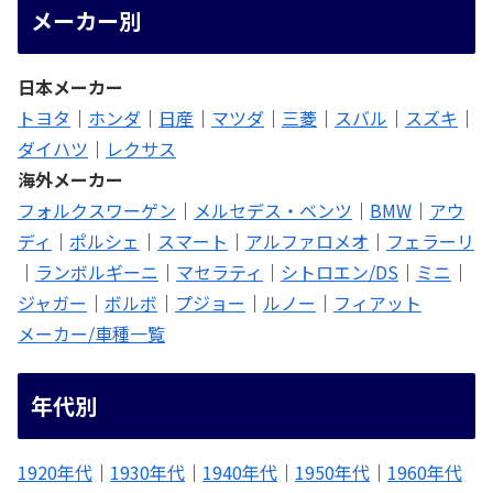
メーカー別
日本メーカー
トヨタ
｜
ホンダ
｜
日産
｜
マツダ
｜
三菱
｜
スバル
｜
スズキ
｜
ダイハツ
｜
レクサス
海外メーカー
フォルクスワーゲン
｜
メルセデス・ベンツ
｜
BMW
｜
アウ
ディ
｜
ポルシェ
｜
スマート
｜
アルファロメオ
｜
フェラーリ
｜
ランボルギーニ
｜
マセラティ
｜
シトロエン/DS
｜
ミニ
｜
ジャガー
｜
ボルボ
｜
プジョー
｜
ルノー
｜
フィアット
メーカー/車種一覧
年代別
1920年代
｜
1930年代
｜
1940年代
｜
1950年代
｜
1960年代