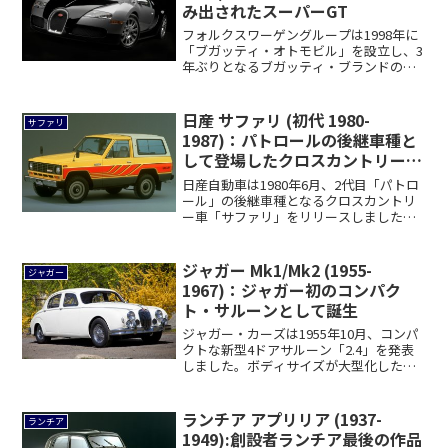
み出されたスーパーGT
フォルクスワーゲングループは1998年に
「ブガッティ・オトモビル」を設立し、3
年ぶりとなるブガッティ・ブランドの復
興を成...
日産 サファリ (初代 1980-
サファリ
1987)：パトロールの後継車種と
して登場したクロスカントリー
[160]
日産自動車は1980年6月、2代目「パトロ
ール」の後継車種となるクロスカントリ
ー車「サファリ」をリリースしました。
悪路走...
ジャガー Mk1/Mk2 (1955-
ジャガー
1967)：ジャガー初のコンパク
ト・サルーンとして誕生
ジャガー・カーズは1955年10月、コンパ
クトな新型4ドアサルーン「2.4」を発表
しました。ボディサイズが大型化した主
力...
ランチア アプリリア (1937-
ランチア
1949):創設者ランチア最後の作品